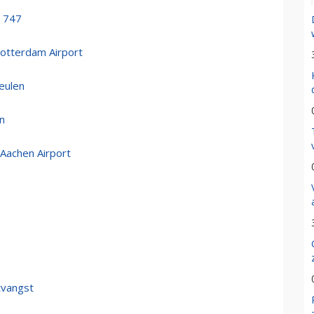
g 747
 Rotterdam Airport
Keulen
n
 Aachen Airport
tvangst