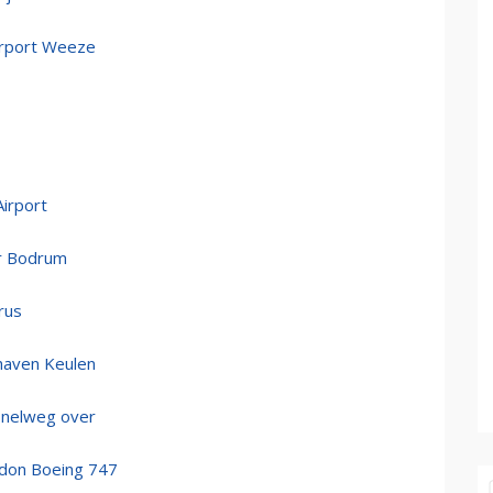
Airport Weeze
irport
ar Bodrum
rus
haven Keulen
snelweg over
ndon Boeing 747