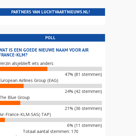
PARTNERS VAN LUCHTVAARTNIEUWS.NL!
POLL
WAT IS EEN GOEDE NIEUWE NAAM VOOR AIR
FRANCE-KLM?
Verzin alsjeblieft iets anders
47% (81 stemmen)
European Airlines Group (EAG)
24% (42 stemmen)
The Blue Group
21% (36 stemmen)
Air-France-KLM-SAS(-TAP)
6% (11 stemmen)
Totaal aantal stemmen: 170