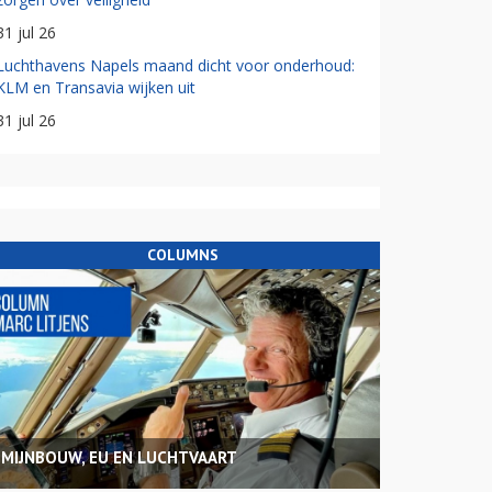
31 jul 26
Luchthavens Napels maand dicht voor onderhoud:
KLM en Transavia wijken uit
31 jul 26
COLUMNS
MIJNBOUW, EU EN LUCHTVAART