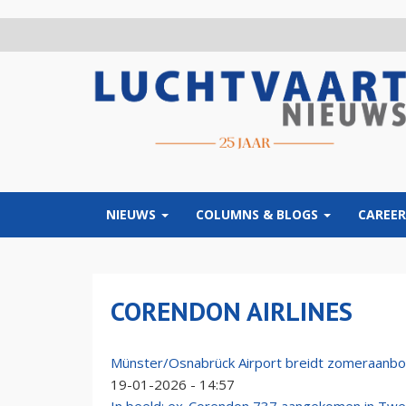
Overslaan
en
naar
de
inhoud
gaan
NIEUWS
COLUMNS & BLOGS
CAREER
CORENDON AIRLINES
Münster/Osnabrück Airport breidt zomeraanb
19-01-2026 - 14:57