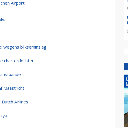
chen Airport
alya
l wegens blikseminslag
e charterdochter
aanstaande
f Maastricht
Dutch Airlines
alya