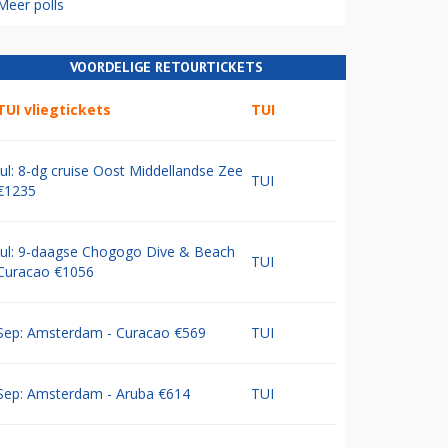
Meer polls
VOORDELIGE RETOURTICKETS
TUI vliegtickets
TUI
Jul: 8-dg cruise Oost Middellandse Zee
TUI
€1235
Jul: 9-daagse Chogogo Dive & Beach
TUI
Curacao €1056
Sep: Amsterdam - Curacao €569
TUI
Sep: Amsterdam - Aruba €614
TUI