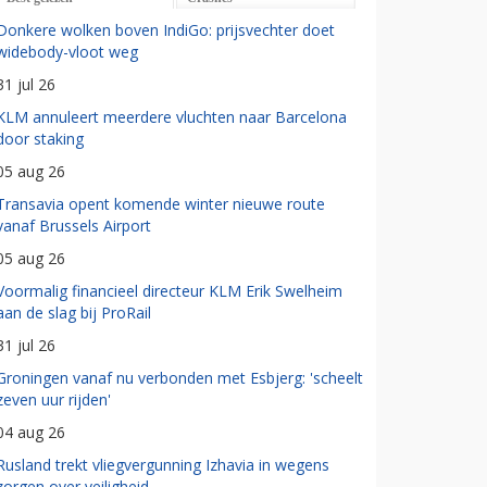
Donkere wolken boven IndiGo: prijsvechter doet
widebody-vloot weg
31 jul 26
KLM annuleert meerdere vluchten naar Barcelona
door staking
05 aug 26
Transavia opent komende winter nieuwe route
vanaf Brussels Airport
05 aug 26
Voormalig financieel directeur KLM Erik Swelheim
aan de slag bij ProRail
31 jul 26
Groningen vanaf nu verbonden met Esbjerg: 'scheelt
zeven uur rijden'
04 aug 26
Rusland trekt vliegvergunning Izhavia in wegens
zorgen over veiligheid