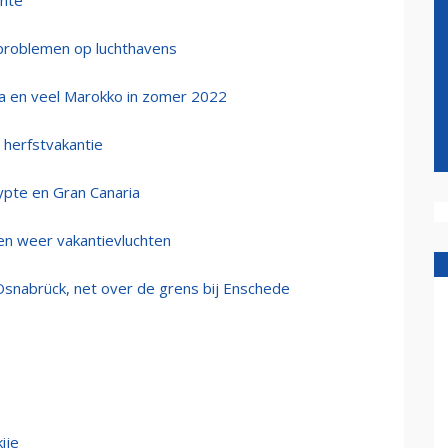
ente
 problemen op luchthavens
ca en veel Marokko in zomer 2022
 herfstvakantie
ypte en Gran Canaria
en weer vakantievluchten
snabrück, net over de grens bij Enschede
ije