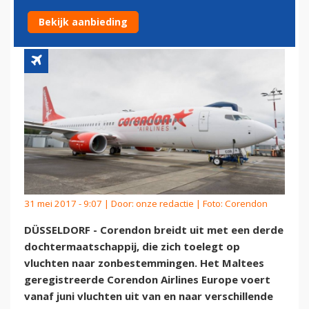
CHARTERDOCHTER
Bekijk aanbieding
31 mei 2017 - 9:07 | Door:
onze redactie
| Foto: Corendon
DÜSSELDORF - Corendon breidt uit met een derde
dochtermaatschappij, die zich toelegt op
vluchten naar zonbestemmingen. Het Maltees
geregistreerde Corendon Airlines Europe voert
vanaf juni vluchten uit van en naar verschillende