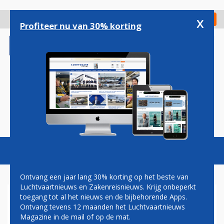
Overslaan
en
x
Digitaal Magazine
Registreer
Check in
naar
Profiteer nu van 30% korting
de
inhoud
gaan
Magazine
Podcasts
Vacatures
Toggl
naviga
Ontvang een jaar lang 30% korting op het beste van
Luchtvaartnieuws en Zakenreisnieuws. Krijg onbeperkt
toegang tot al het nieuws en de bijbehorende Apps.
CORENDON BREIDT UIT OP
Ontvang tevens 12 maanden het Luchtvaartnieuws
ZOMERROUTES MET NIEUWE
Magazine in de mail of op de mat.