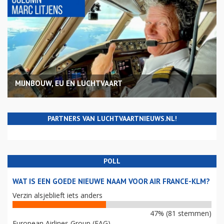
MIJNBOUW, EU EN LUCHTVAART
PARTNERS VAN LUCHTVAARTNIEUWS.NL!
POLL
WAT IS EEN GOEDE NIEUWE NAAM VOOR AIR FRANCE-KLM?
Verzin alsjeblieft iets anders
47% (81 stemmen)
European Airlines Group (EAG)