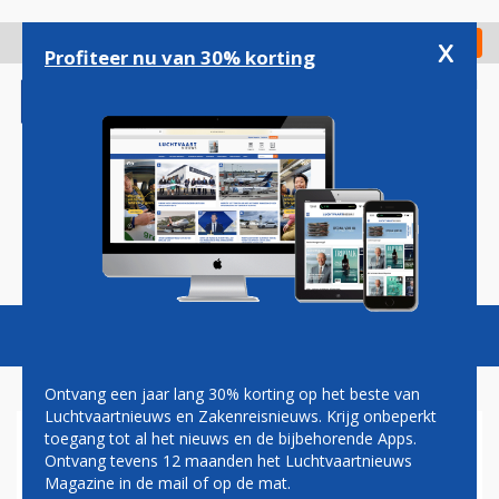
Overslaan
en
x
Digitaal Magazine
Registreer
Check in
naar
Profiteer nu van 30% korting
de
inhoud
gaan
Magazine
Podcasts
Vacatures
Toggl
naviga
Ontvang een jaar lang 30% korting op het beste van
Luchtvaartnieuws en Zakenreisnieuws. Krijg onbeperkt
toegang tot al het nieuws en de bijbehorende Apps.
CORENDON: ELF
Ontvang tevens 12 maanden het Luchtvaartnieuws
ZOMERBESTEMMINGEN
Magazine in de mail of op de mat.