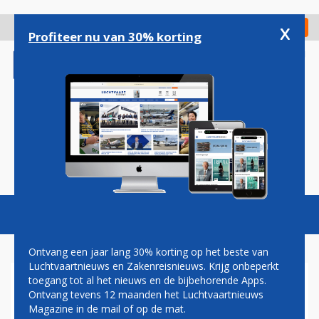
Overslaan
en
x
Digitaal Magazine
Registreer
Check in
naar
Profiteer nu van 30% korting
de
inhoud
gaan
Magazine
Podcasts
Vacatures
Toggl
naviga
Ontvang een jaar lang 30% korting op het beste van
Luchtvaartnieuws en Zakenreisnieuws. Krijg onbeperkt
toegang tot al het nieuws en de bijbehorende Apps.
AIRPORT WEEZE: TWEE KEER
Ontvang tevens 12 maanden het Luchtvaartnieuws
PER DAG NAAR MALLORCA EN
Magazine in de mail of op de mat.