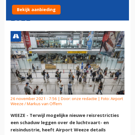
VEEL MAROKKO IN ZOMER
Bekijk aanbieding
2022
26 november 2021 - 7:56 | Door:
onze redactie
| Foto: Airport
Weeze / Markus van Offern
WEEZE - Terwijl mogelijke nieuwe reisrestricties
een schaduw leggen over de luchtvaart- en
reisindustrie, heeft Airport Weeze details