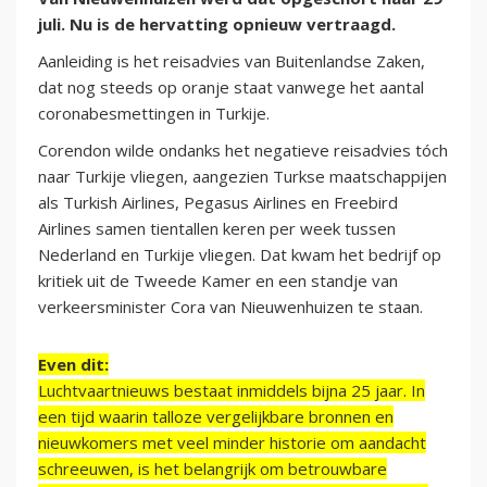
juli. Nu is de hervatting opnieuw vertraagd.
Aanleiding is het reisadvies van Buitenlandse Zaken,
dat nog steeds op oranje staat vanwege het aantal
coronabesmettingen in Turkije.
Corendon wilde ondanks het negatieve reisadvies tóch
naar Turkije vliegen, aangezien Turkse maatschappijen
als Turkish Airlines, Pegasus Airlines en Freebird
Airlines samen tientallen keren per week tussen
Nederland en Turkije vliegen. Dat kwam het bedrijf op
kritiek uit de Tweede Kamer en een standje van
verkeersminister Cora van Nieuwenhuizen te staan.
Even dit:
Luchtvaartnieuws bestaat inmiddels bijna 25 jaar. In
een tijd waarin talloze vergelijkbare bronnen en
nieuwkomers met veel minder historie om aandacht
schreeuwen, is het belangrijk om betrouwbare