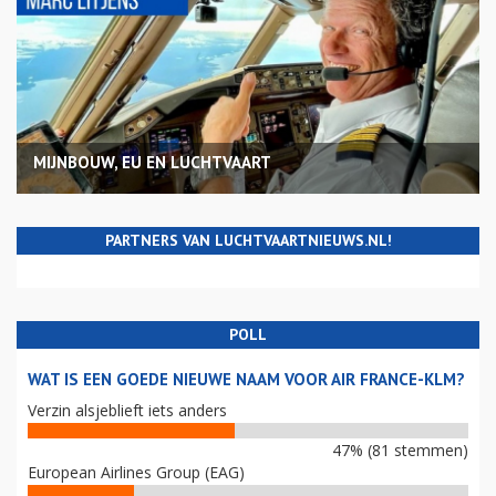
MIJNBOUW, EU EN LUCHTVAART
PARTNERS VAN LUCHTVAARTNIEUWS.NL!
POLL
WAT IS EEN GOEDE NIEUWE NAAM VOOR AIR FRANCE-KLM?
Verzin alsjeblieft iets anders
47% (81 stemmen)
European Airlines Group (EAG)