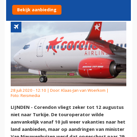
TURKIJE
Bekijk aanbieding
28 juli 2020 - 12:10 | Door:
Klaas-Jan van Woerkom
|
Foto: Reismedia
LIJNDEN - Corendon vliegt zeker tot 12 augustus
niet naar Turkije. De touroperator wilde
aanvankelijk vanaf 10 juli weer vakanties naar het
land aanbieden, maar op aandringen van minister
Van Nieuwenhuizen werd dat opgeschort naar 29