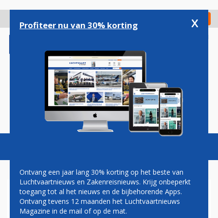
Overslaan
en
x
Digitaal Magazine
Registreer
Check in
naar
Profiteer nu van 30% korting
de
inhoud
gaan
Magazine
Podcasts
Vacatures
Toggl
naviga
Ontvang een jaar lang 30% korting op het beste van
Luchtvaartnieuws en Zakenreisnieuws. Krijg onbeperkt
toegang tot al het nieuws en de bijbehorende Apps.
CORENDON ZEKER TOT HALF
Ontvang tevens 12 maanden het Luchtvaartnieuws
AUGUSTUS NIET NAAR
Magazine in de mail of op de mat.