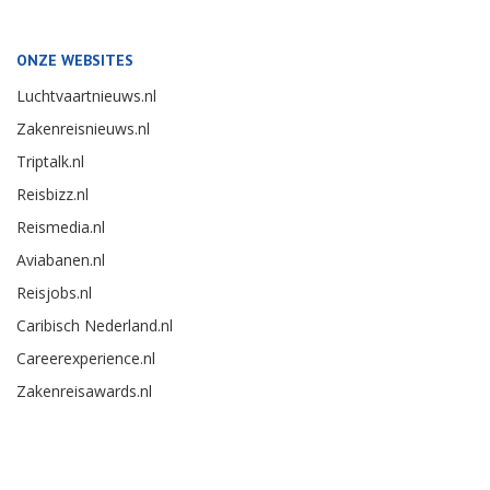
ONZE WEBSITES
Luchtvaartnieuws.nl
Zakenreisnieuws.nl
Triptalk.nl
Reisbizz.nl
Reismedia.nl
Aviabanen.nl
Reisjobs.nl
Caribisch Nederland.nl
Careerexperience.nl
Zakenreisawards.nl