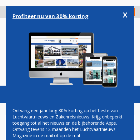
Overslaan
en
x
Digitaal Magazine
Registreer
Check in
naar
Profiteer nu van 30% korting
de
inhoud
gaan
Magazine
Podcasts
Vacatures
Toggl
naviga
Ontvang een jaar lang 30% korting op het beste van
Luchtvaartnieuws en Zakenreisnieuws. Krijg onbeperkt
toegang tot al het nieuws en de bijbehorende Apps.
CORENDON OVERGENOMEN
Ontvang tevens 12 maanden het Luchtvaartnieuws
DOOR MOEDERBEDRIJF
Magazine in de mail of op de mat.