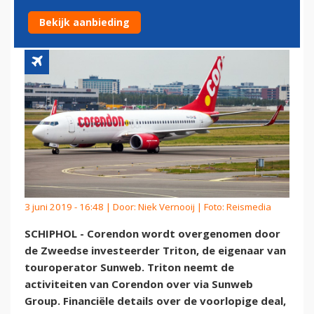
SUNWEB
Bekijk aanbieding
3 juni 2019 - 16:48 | Door:
Niek Vernooij
| Foto: Reismedia
SCHIPHOL - Corendon wordt overgenomen door
de Zweedse investeerder Triton, de eigenaar van
touroperator Sunweb. Triton neemt de
activiteiten van Corendon over via Sunweb
Group. Financiële details over de voorlopige deal,