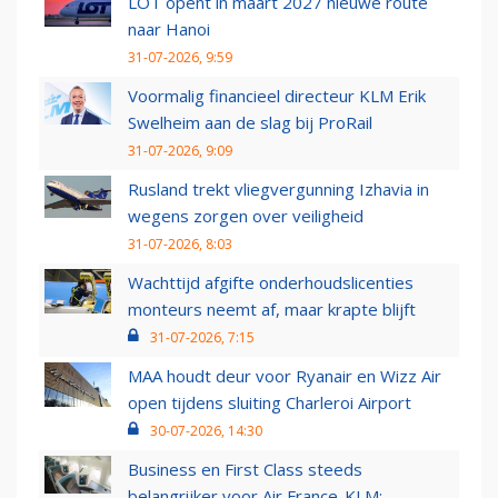
LOT opent in maart 2027 nieuwe route
naar Hanoi
31-07-2026, 9:59
Voormalig financieel directeur KLM Erik
Swelheim aan de slag bij ProRail
31-07-2026, 9:09
Rusland trekt vliegvergunning Izhavia in
wegens zorgen over veiligheid
31-07-2026, 8:03
Wachttijd afgifte onderhoudslicenties
monteurs neemt af, maar krapte blijft
31-07-2026, 7:15
MAA houdt deur voor Ryanair en Wizz Air
open tijdens sluiting Charleroi Airport
30-07-2026, 14:30
Business en First Class steeds
belangrijker voor Air France-KLM: