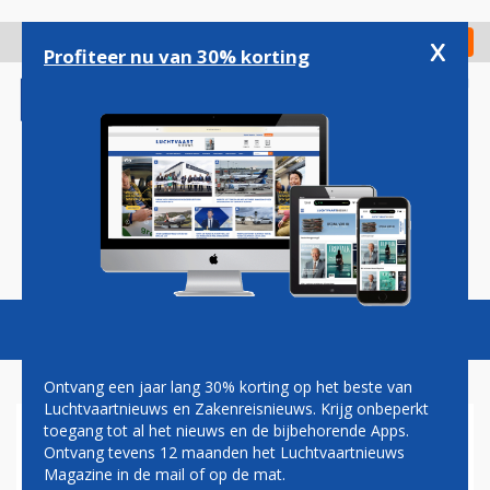
Overslaan
en
x
Digitaal Magazine
Registreer
Check in
naar
Profiteer nu van 30% korting
de
inhoud
gaan
Magazine
Podcasts
Vacatures
Toggl
naviga
Ontvang een jaar lang 30% korting op het beste van
Luchtvaartnieuws en Zakenreisnieuws. Krijg onbeperkt
toegang tot al het nieuws en de bijbehorende Apps.
DELTA AIR LINES BESTELT
Ontvang tevens 12 maanden het Luchtvaartnieuws
CRJ900'S MET NIEUWE
Magazine in de mail of op de mat.