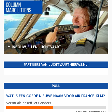
MIJNBOUW, EU EN LUCHTVAART
PARTNERS VAN LUCHTVAARTNIEUWS.NL!
POLL
WAT IS EEN GOEDE NIEUWE NAAM VOOR AIR FRANCE-KLM?
Verzin alsjeblieft iets anders
47% (81 stemmen)