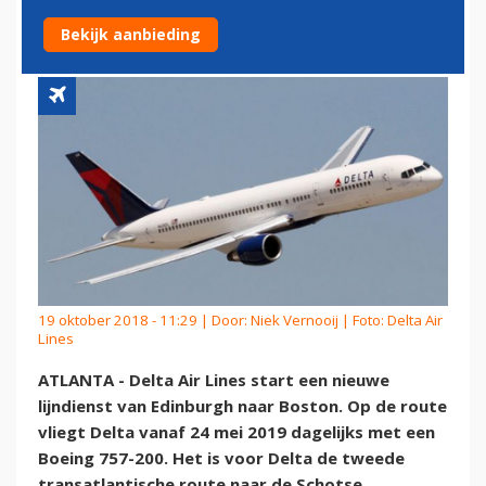
EDINBURGH
Bekijk aanbieding
19 oktober 2018 - 11:29 | Door:
Niek Vernooij
| Foto: Delta Air
Lines
ATLANTA - Delta Air Lines start een nieuwe
lijndienst van Edinburgh naar Boston. Op de route
vliegt Delta vanaf 24 mei 2019 dagelijks met een
Boeing 757-200. Het is voor Delta de tweede
transatlantische route naar de Schotse