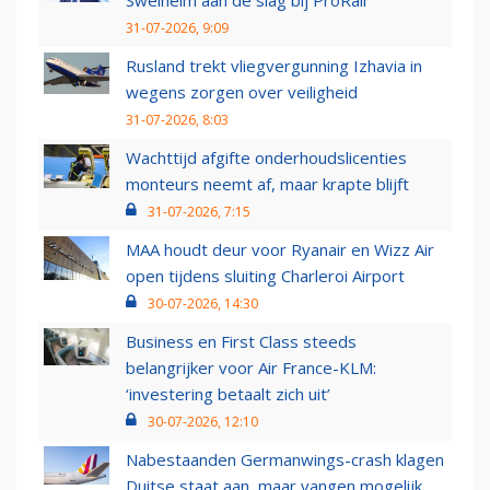
Swelheim aan de slag bij ProRail
31-07-2026, 9:09
Rusland trekt vliegvergunning Izhavia in
wegens zorgen over veiligheid
31-07-2026, 8:03
Wachttijd afgifte onderhoudslicenties
monteurs neemt af, maar krapte blijft
31-07-2026, 7:15
MAA houdt deur voor Ryanair en Wizz Air
open tijdens sluiting Charleroi Airport
30-07-2026, 14:30
Business en First Class steeds
belangrijker voor Air France-KLM:
‘investering betaalt zich uit’
30-07-2026, 12:10
Nabestaanden Germanwings-crash klagen
Duitse staat aan, maar vangen mogelijk