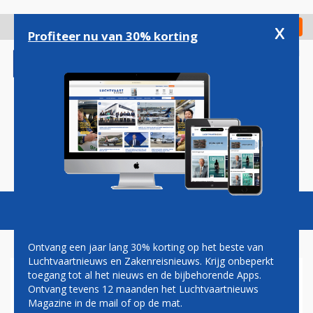
Overslaan
en
x
Digitaal Magazine
Registreer
Check in
naar
Profiteer nu van 30% korting
de
inhoud
gaan
Magazine
Podcasts
Vacatures
Toggl
naviga
Ontvang een jaar lang 30% korting op het beste van
Luchtvaartnieuws en Zakenreisnieuws. Krijg onbeperkt
toegang tot al het nieuws en de bijbehorende Apps.
DELTA OPENT LIJNDIENST
Ontvang tevens 12 maanden het Luchtvaartnieuws
VAN BOSTON NAAR
Magazine in de mail of op de mat.