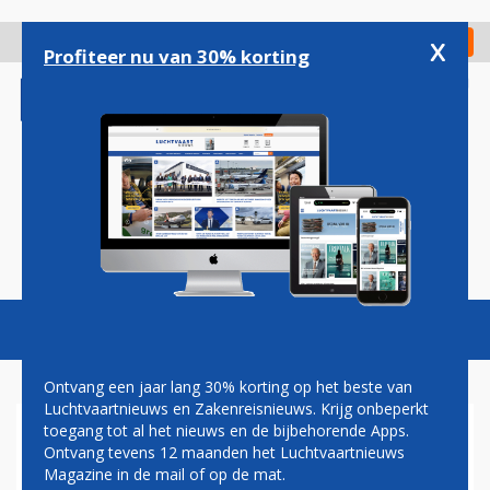
Overslaan
en
x
Digitaal Magazine
Registreer
Check in
naar
Profiteer nu van 30% korting
de
inhoud
gaan
Magazine
Podcasts
Vacatures
Toggl
naviga
Ontvang een jaar lang 30% korting op het beste van
Luchtvaartnieuws en Zakenreisnieuws. Krijg onbeperkt
toegang tot al het nieuws en de bijbehorende Apps.
DELTA START NIEUWE
Ontvang tevens 12 maanden het Luchtvaartnieuws
ROUTES VAN BOSTON NAAR
Magazine in de mail of op de mat.