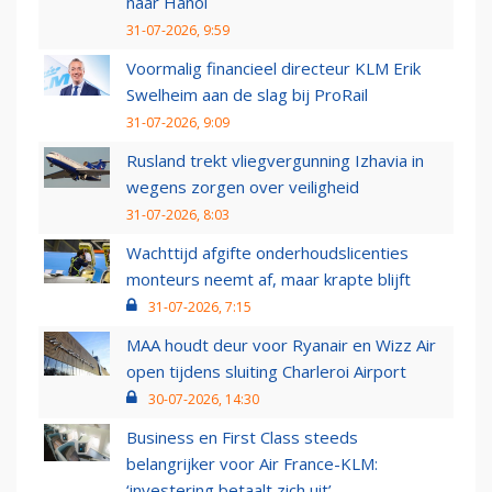
naar Hanoi
31-07-2026, 9:59
Voormalig financieel directeur KLM Erik
Swelheim aan de slag bij ProRail
31-07-2026, 9:09
Rusland trekt vliegvergunning Izhavia in
wegens zorgen over veiligheid
31-07-2026, 8:03
Wachttijd afgifte onderhoudslicenties
monteurs neemt af, maar krapte blijft
31-07-2026, 7:15
MAA houdt deur voor Ryanair en Wizz Air
open tijdens sluiting Charleroi Airport
30-07-2026, 14:30
Business en First Class steeds
belangrijker voor Air France-KLM:
‘investering betaalt zich uit’