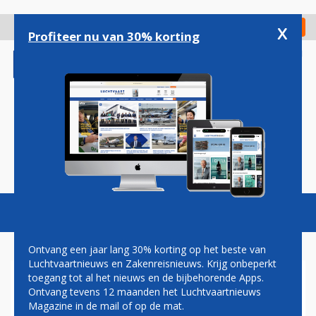
Overslaan
en
x
Digitaal Magazine
Registreer
Check in
naar
Profiteer nu van 30% korting
de
inhoud
gaan
Magazine
Podcasts
Vacatures
Toggl
naviga
Ontvang een jaar lang 30% korting op het beste van
Luchtvaartnieuws en Zakenreisnieuws. Krijg onbeperkt
toegang tot al het nieuws en de bijbehorende Apps.
EASYJET GAAT VLUCHTEN
Ontvang tevens 12 maanden het Luchtvaartnieuws
SCHRAPPEN
Magazine in de mail of op de mat.