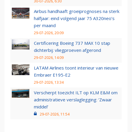
30-07-2026, 6:30
Airbus handhaaft groeiprognoses na sterk
halfjaar: eind volgend jaar 75 A320neo’s
per maand
29-07-2026, 20:09
Certificering Boeing 737 MAX 10 stap
dichterbij: vliegproeven afgerond
29-07-2026, 14:09
LATAM Airlines toont interieur van nieuwe
Embraer E195-E2
29-07-2026, 13:34
Verscherpt toezicht ILT op KLM E&M om
administratieve verslaglegging: ‘Zwaar
middel’
29-07-2026, 11:54