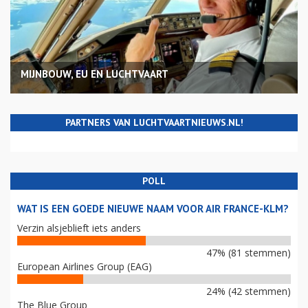
MIJNBOUW, EU EN LUCHTVAART
PARTNERS VAN LUCHTVAARTNIEUWS.NL!
POLL
WAT IS EEN GOEDE NIEUWE NAAM VOOR AIR FRANCE-KLM?
Verzin alsjeblieft iets anders
47% (81 stemmen)
European Airlines Group (EAG)
24% (42 stemmen)
The Blue Group