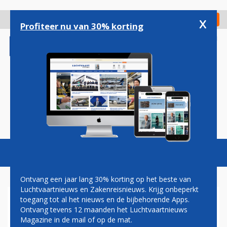
Overslaan
en
x
Digitaal Magazine
Registreer
Check in
naar
Profiteer nu van 30% korting
de
inhoud
gaan
Magazine
Podcasts
Vacatures
Toggl
naviga
Ontvang een jaar lang 30% korting op het beste van
Luchtvaartnieuws en Zakenreisnieuws. Krijg onbeperkt
toegang tot al het nieuws en de bijbehorende Apps.
EPST BIEDT CADET-
Ontvang tevens 12 maanden het Luchtvaartnieuws
PROGRAMMA MET
Magazine in de mail of op de mat.