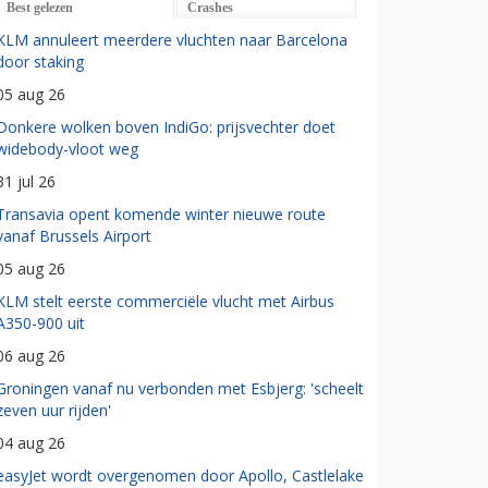
Best gelezen
Crashes
KLM annuleert meerdere vluchten naar Barcelona
door staking
05 aug 26
Donkere wolken boven IndiGo: prijsvechter doet
widebody-vloot weg
31 jul 26
Transavia opent komende winter nieuwe route
vanaf Brussels Airport
05 aug 26
KLM stelt eerste commerciële vlucht met Airbus
A350-900 uit
06 aug 26
Groningen vanaf nu verbonden met Esbjerg: 'scheelt
zeven uur rijden'
04 aug 26
easyJet wordt overgenomen door Apollo, Castlelake