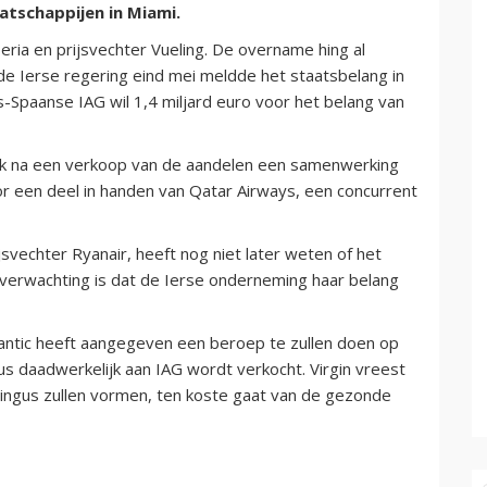
tschappijen in Miami.
beria en prijsvechter Vueling. De overname hing al
 de Ierse regering eind mei meldde het staatsbelang in
s-Spaanse IAG wil 1,4 miljard euro voor het belang van
k na een verkoop van de aandelen een samenwerking
oor een deel in handen van Qatar Airways, een concurrent
svechter Ryanair, heeft nog niet later weten of het
verwachting is dat de Ierse onderneming haar belang
lantic heeft aangegeven een beroep te zullen doen op
s daadwerkelijk aan IAG wordt verkocht. Virgin vreest
Lingus zullen vormen, ten koste gaat van de gezonde