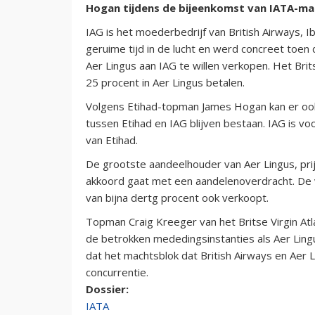
Hogan tijdens de bijeenkomst van IATA-maa
IAG is het moederbedrijf van British Airways, I
geruime tijd in de lucht en werd concreet toen
Aer Lingus aan IAG te willen verkopen. Het Brit
25 procent in Aer Lingus betalen.
Volgens Etihad-topman James Hogan kan er oo
tussen Etihad en IAG blijven bestaan. IAG is v
van Etihad.
De grootste aandeelhouder van Aer Lingus, prij
akkoord gaat met een aandelenoverdracht. De 
van bijna dertg procent ook verkoopt.
Topman Craig Kreeger van het Britse Virgin At
de betrokken mededingsinstanties als Aer Lingu
dat het machtsblok dat British Airways en Aer 
concurrentie.
Dossier:
IATA