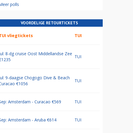
Meer polls
VOORDELIGE RETOURTICKETS
TUI vliegtickets
TUI
Jul: 8-dg cruise Oost Middellandse Zee
TUI
€1235
Jul: 9-daagse Chogogo Dive & Beach
TUI
Curacao €1056
Sep: Amsterdam - Curacao €569
TUI
Sep: Amsterdam - Aruba €614
TUI