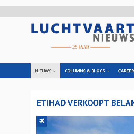
Overslaan
en
naar
de
inhoud
gaan
NIEUWS
COLUMNS & BLOGS
CAREER
ETIHAD VERKOOPT BELAN