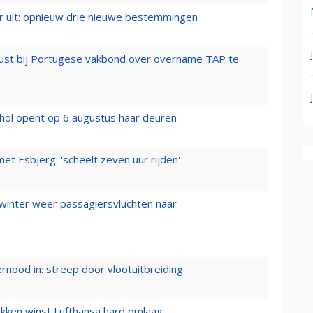
er uit: opnieuw drie nieuwe bestemmingen
rust bij Portugese vakbond over overname TAP te
hol opent op 6 augustus haar deuren
t Esbjerg: 'scheelt zeven uur rijden'
 winter weer passagiersvluchten naar
ernood in: streep door vlootuitbreiding
ukken winst Lufthansa hard omlaag