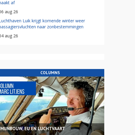
haakt af
06 aug 26
Luchthaven Luik krijgt komende winter weer
passagiersvluchten naar zonbestemmingen
04 aug 26
COLUMNS
MIJNBOUW, EU EN LUCHTVAART