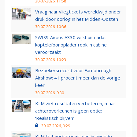
30-07-2026, 11:58
Vraag naar vliegtickets wereldwijd onder
druk door oorlog in het Midden-Oosten
30-07-2026, 10:36
SWISS-Airbus A330 wijkt uit nadat
koptelefoonoplader rook in cabine
veroorzaakt
30-07-2026, 10:23
Bezoekersrecord voor Farnborough
Airshow: 41 procent meer dan de vorige
keer
30-07-2026, 9:30
KLM ziet resultaten verbeteren, maar
achteroverleunen is geen optie:
‘Realistisch blijven’
30-07-2026, 9:29
KLM laat verbetering zien in tweede