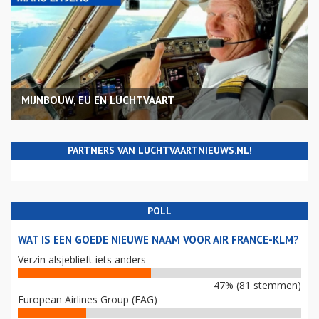
MIJNBOUW, EU EN LUCHTVAART
PARTNERS VAN LUCHTVAARTNIEUWS.NL!
POLL
WAT IS EEN GOEDE NIEUWE NAAM VOOR AIR FRANCE-KLM?
Verzin alsjeblieft iets anders
47% (81 stemmen)
European Airlines Group (EAG)