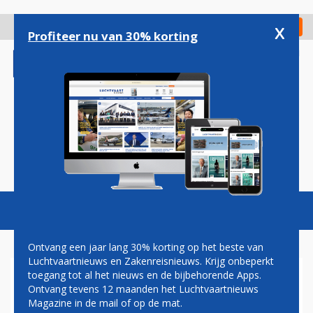
Overslaan
en
x
Digitaal Magazine
Registreer
Check in
naar
Profiteer nu van 30% korting
de
inhoud
gaan
Magazine
Podcasts
Vacatures
Toggl
naviga
Ontvang een jaar lang 30% korting op het beste van
Luchtvaartnieuws en Zakenreisnieuws. Krijg onbeperkt
toegang tot al het nieuws en de bijbehorende Apps.
FNV: ONDERHANDELINGEN
Ontvang tevens 12 maanden het Luchtvaartnieuws
MET RYANAIR MISLUKT
Magazine in de mail of op de mat.