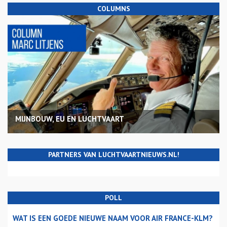
COLUMNS
MIJNBOUW, EU EN LUCHTVAART
PARTNERS VAN LUCHTVAARTNIEUWS.NL!
POLL
WAT IS EEN GOEDE NIEUWE NAAM VOOR AIR FRANCE-KLM?