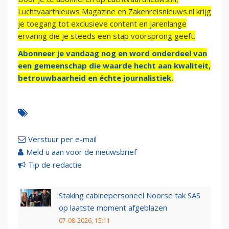
Luchtvaartnieuws Magazine en Zakenreisnieuws.nl krijg
je toegang tot exclusieve content en jarenlange
ervaring die je steeds een stap voorsprong geeft.
Abonneer je vandaag nog en word onderdeel van
een gemeenschap die waarde hecht aan kwaliteit,
betrouwbaarheid en échte journalistiek.
Verstuur per e-mail
Meld u aan voor de nieuwsbrief
Tip de redactie
Staking cabinepersoneel Noorse tak SAS
op laatste moment afgeblazen
07-08-2026, 15:11