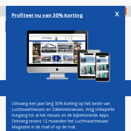
Overslaan
en
x
Digitaal Magazine
Registreer
Check in
naar
Profiteer nu van 30% korting
de
inhoud
gaan
Magazine
Podcasts
Vacatures
Toggl
naviga
Ontvang een jaar lang 30% korting op het beste van
Luchtvaartnieuws en Zakenreisnieuws. Krijg onbeperkt
toegang tot al het nieuws en de bijbehorende Apps.
FRANSE
Ontvang tevens 12 maanden het Luchtvaartnieuws
LUCHTVERKEERSLEIDERS
Magazine in de mail of op de mat.