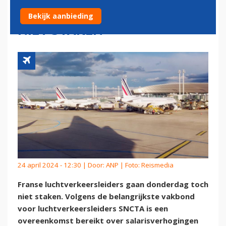
GAAN DONDERDAG TOCH
Bekijk aanbieding
NIET STAKEN
24 april 2024 - 12:30 | Door:
ANP
| Foto: Reismedia
Franse luchtverkeersleiders gaan donderdag toch
niet staken. Volgens de belangrijkste vakbond
voor luchtverkeersleiders SNCTA is een
overeenkomst bereikt over salarisverhogingen