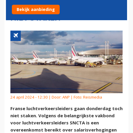
GAAN DONDERDAG TOCH
Bekijk aanbieding
NIET STAKEN
24 april 2024 - 12:30 | Door:
ANP
| Foto: Reismedia
Franse luchtverkeersleiders gaan donderdag toch
niet staken. Volgens de belangrijkste vakbond
voor luchtverkeersleiders SNCTA is een
overeenkomst bereikt over salarisverhogingen