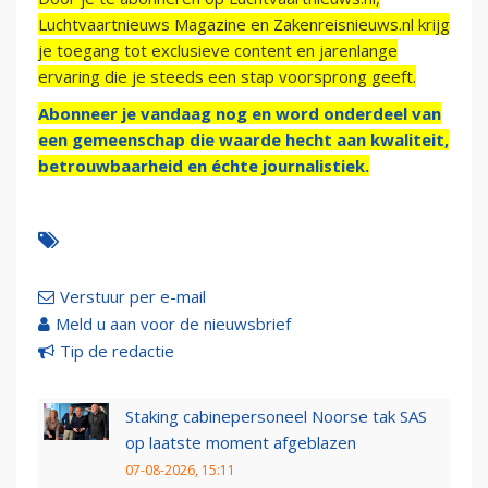
Luchtvaartnieuws Magazine en Zakenreisnieuws.nl krijg
je toegang tot exclusieve content en jarenlange
ervaring die je steeds een stap voorsprong geeft.
Abonneer je vandaag nog en word onderdeel van
een gemeenschap die waarde hecht aan kwaliteit,
betrouwbaarheid en échte journalistiek.
Verstuur per e-mail
Meld u aan voor de nieuwsbrief
Tip de redactie
Staking cabinepersoneel Noorse tak SAS
op laatste moment afgeblazen
07-08-2026, 15:11