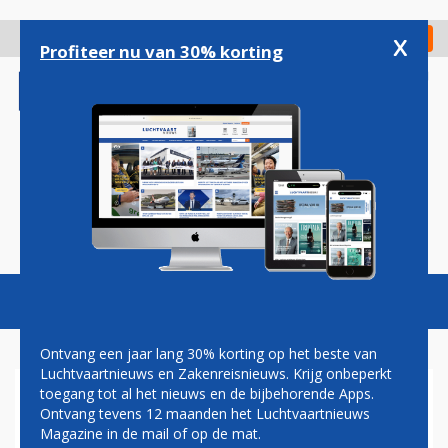
Overslaan
en
x
Digitaal Magazine
Registreer
Check in
naar
Profiteer nu van 30% korting
de
inhoud
gaan
Magazine
Podcasts
Vacatures
Toggl
naviga
Ontvang een jaar lang 30% korting op het beste van
Luchtvaartnieuws en Zakenreisnieuws. Krijg onbeperkt
toegang tot al het nieuws en de bijbehorende Apps.
FRANSE
Ontvang tevens 12 maanden het Luchtvaartnieuws
LUCHTVERKEERSLEIDERS
Magazine in de mail of op de mat.