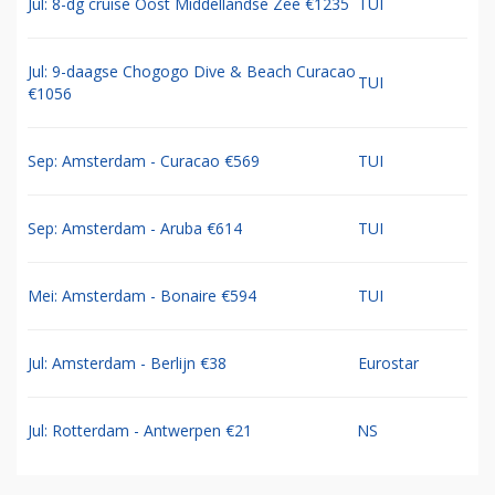
Jul: 8-dg cruise Oost Middellandse Zee €1235
TUI
Jul: 9-daagse Chogogo Dive & Beach Curacao
TUI
€1056
Sep: Amsterdam - Curacao €569
TUI
Sep: Amsterdam - Aruba €614
TUI
Mei: Amsterdam - Bonaire €594
TUI
Jul: Amsterdam - Berlijn €38
Eurostar
Jul: Rotterdam - Antwerpen €21
NS