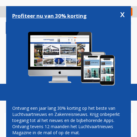
Overslaan
en
x
Digitaal Magazine
Registreer
Check in
naar
Profiteer nu van 30% korting
de
inhoud
gaan
Magazine
Podcasts
Vacatures
Toggl
naviga
Ontvang een jaar lang 30% korting op het beste van
Luchtvaartnieuws en Zakenreisnieuws. Krijg onbeperkt
toegang tot al het nieuws en de bijbehorende Apps.
GEÏNTERESSEERDEN WELKOM
Ontvang tevens 12 maanden het Luchtvaartnieuws
BIJ VERHUIZING CORENDON
Magazine in de mail of op de mat.