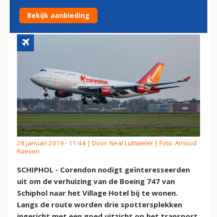
BOEING 747
Bekijk aanbieding
28 januari 2019 - 11:44 | Door:
Neal Luitwieler
| Foto: Arnoud
Raeven
SCHIPHOL - Corendon nodigt geïnteresseerden
uit om de verhuizing van de Boeing 747 van
Schiphol naar het Village Hotel bij te wonen.
Langs de route worden drie spottersplekken
ingericht met een goed uitzicht op het transport.