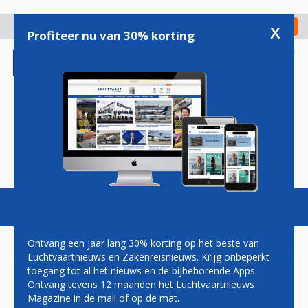
Overslaan
en
x
Digitaal Magazine
Registreer
Check in
naar
Profiteer nu van 30% korting
de
inhoud
gaan
Magazine
Podcasts
Vacatures
Toggl
naviga
Ontvang een jaar lang 30% korting op het beste van
Luchtvaartnieuws en Zakenreisnieuws. Krijg onbeperkt
toegang tot al het nieuws en de bijbehorende Apps.
GEWONDEN DOOR ZWARE
Ontvang tevens 12 maanden het Luchtvaartnieuws
TURBULENTIE BIJ QATAR
Magazine in de mail of op de mat.