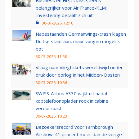
Business en First Class steeds
belangrijker voor Air France-KLM:
‘investering betaalt zich uit’
30-07-2026, 12:10
Nabestaanden Germanwings-crash klagen
Duitse staat aan, maar vangen mogelijk
bot
30-07-2026, 11:58
Vraag naar vliegtickets wereldwijd onder
druk door oorlog in het Midden-Oosten
30-07-2026, 10:36
SWISS-Airbus A330 wijkt uit nadat
koptelefoonoplader rook in cabine
veroorzaakt
30-07-2026, 10:23
Bezoekersrecord voor Farnborough
Airshow: 41 procent meer dan de vorige