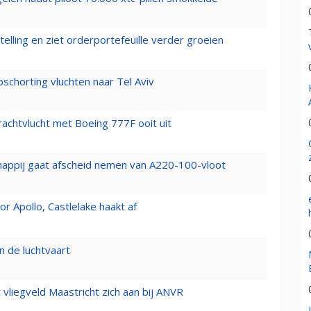
elling en ziet orderportefeuille verder groeien
chorting vluchten naar Tel Aviv
vrachtvlucht met Boeing 777F ooit uit
happij gaat afscheid nemen van A220-100-vloot
 Apollo, Castlelake haakt af
n de luchtvaart
t vliegveld Maastricht zich aan bij ANVR