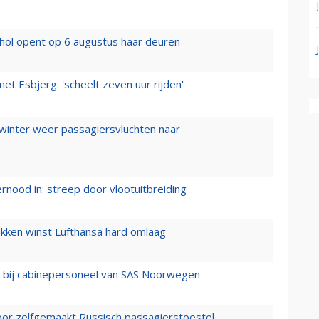
hol opent op 6 augustus haar deuren
t Esbjerg: 'scheelt zeven uur rijden'
 winter weer passagiersvluchten naar
ernood in: streep door vlootuitbreiding
ukken winst Lufthansa hard omlaag
 bij cabinepersoneel van SAS Noorwegen
voor zelfgemaakt Russisch passagierstoestel