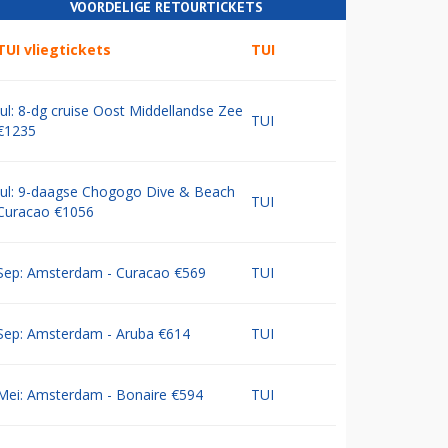
VOORDELIGE RETOURTICKETS
TUI vliegtickets
TUI
Jul: 8-dg cruise Oost Middellandse Zee
TUI
€1235
Jul: 9-daagse Chogogo Dive & Beach
TUI
Curacao €1056
Sep: Amsterdam - Curacao €569
TUI
Sep: Amsterdam - Aruba €614
TUI
Mei: Amsterdam - Bonaire €594
TUI