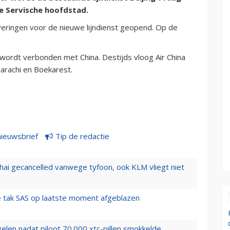
e Servische hoofdstad.
eringen voor de nieuwe lijndienst geopend. Op de
wordt verbonden met China. Destijds vloog Air China
arachi en Boekarest.
nieuwsbrief
Tip de redactie
hai gecancelled vanwege tyfoon, ook KLM vliegt niet
 tak SAS op laatste moment afgeblazen
elen nadat piloot 70.000 xtc-pillen smokkelde