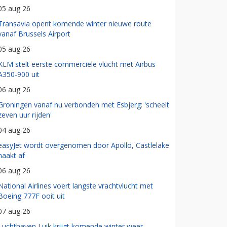
05 aug 26
Transavia opent komende winter nieuwe route
vanaf Brussels Airport
05 aug 26
KLM stelt eerste commerciële vlucht met Airbus
A350-900 uit
06 aug 26
Groningen vanaf nu verbonden met Esbjerg: 'scheelt
zeven uur rijden'
04 aug 26
easyJet wordt overgenomen door Apollo, Castlelake
haakt af
06 aug 26
National Airlines voert langste vrachtvlucht met
Boeing 777F ooit uit
07 aug 26
Luchthaven Luik krijgt komende winter weer