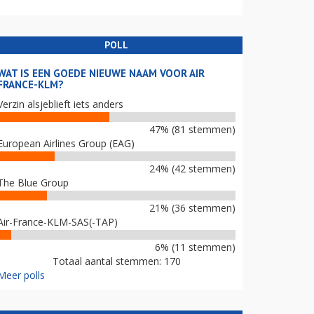
POLL
WAT IS EEN GOEDE NIEUWE NAAM VOOR AIR
FRANCE-KLM?
Verzin alsjeblieft iets anders
47% (81 stemmen)
European Airlines Group (EAG)
24% (42 stemmen)
The Blue Group
21% (36 stemmen)
Air-France-KLM-SAS(-TAP)
6% (11 stemmen)
Totaal aantal stemmen: 170
Meer polls