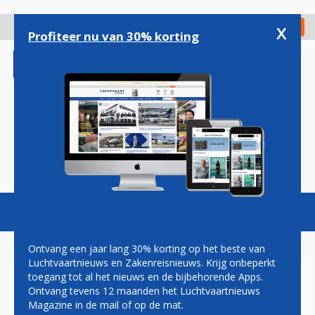
Overslaan
en
x
Digitaal Magazine
Registreer
Check in
naar
Profiteer nu van 30% korting
de
inhoud
gaan
Magazine
Podcasts
Vacatures
Toggl
naviga
Ontvang een jaar lang 30% korting op het beste van
Luchtvaartnieuws en Zakenreisnieuws. Krijg onbeperkt
toegang tot al het nieuws en de bijbehorende Apps.
IN BEELD: EDELWEISS-A340
Ontvang tevens 12 maanden het Luchtvaartnieuws
VERLIEST ABRUPT HOOGTE
Magazine in de mail of op de mat.