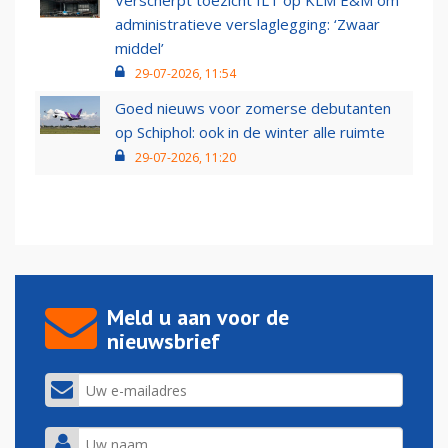
Verscherpt toezicht ILT op KLM E&M om
administratieve verslaglegging: ‘Zwaar
middel’
29-07-2026, 11:54
Goed nieuws voor zomerse debutanten
op Schiphol: ook in de winter alle ruimte
29-07-2026, 11:20
Meld u aan voor de
nieuwsbrief