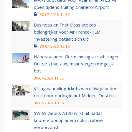
MAA houdt deur voor Ryanair en Wizz Air
open tijdens sluiting Charleroi Airport
30-07-2026, 14:30
Business en First Class steeds
belangrijker voor Air France-KLM:
‘investering betaalt zich uit’
30-07-2026, 12:10
Nabestaanden Germanwings-crash klagen
Duitse staat aan, maar vangen mogelijk
bot
30-07-2026, 11:58
Vraag naar vliegtickets wereldwijd onder
druk door oorlog in het Midden-Oosten
30-07-2026, 10:36
SWISS-Airbus A330 wijkt uit nadat
koptelefoonoplader rook in cabine
veroorzaakt