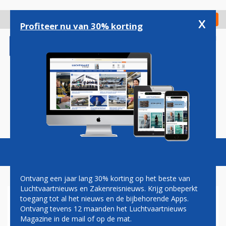
Overslaan
en
x
Digitaal Magazine
Registreer
Check in
naar
Profiteer nu van 30% korting
de
inhoud
gaan
Magazine
Podcasts
Vacatures
Toggl
naviga
Ontvang een jaar lang 30% korting op het beste van
Luchtvaartnieuws en Zakenreisnieuws. Krijg onbeperkt
toegang tot al het nieuws en de bijbehorende Apps.
IN BEELD: HARDE WIND
Ontvang tevens 12 maanden het Luchtvaartnieuws
GEEFT ARGENTIJNSE BOEING
Magazine in de mail of op de mat.