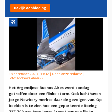
737 EEN SLINGER
Bekijk aanbieding
18 december 2023 - 11:32 | Door:
onze redactie
|
Foto: Andrews Abreu/X
Het Argentijnse Buenos Aires werd zondag
getroffen door een flinke storm. Ook luchthaven
Jorge Newbery merkte daar de gevolgen van. Op
beelden is te zien hoe een geparkeerde Boeing
737-700 van Aerolineas Argentinas een flinke