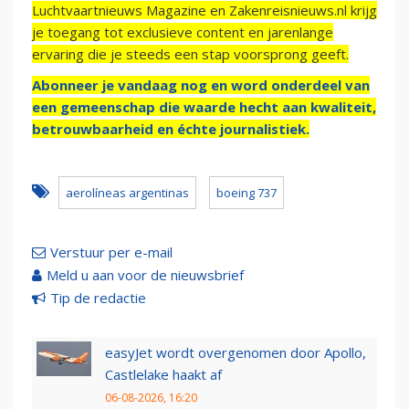
Luchtvaartnieuws Magazine en Zakenreisnieuws.nl krijg
je toegang tot exclusieve content en jarenlange
ervaring die je steeds een stap voorsprong geeft.
Abonneer je vandaag nog en word onderdeel van
een gemeenschap die waarde hecht aan kwaliteit,
betrouwbaarheid en échte journalistiek.
aerolíneas argentinas
boeing 737
Verstuur per e-mail
Meld u aan voor de nieuwsbrief
Tip de redactie
easyJet wordt overgenomen door Apollo,
Castlelake haakt af
06-08-2026, 16:20