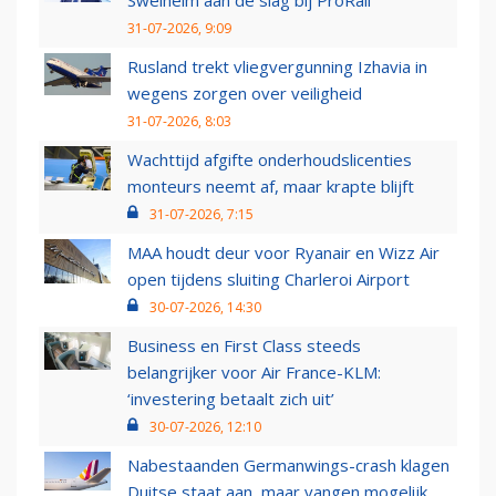
Swelheim aan de slag bij ProRail
31-07-2026, 9:09
Rusland trekt vliegvergunning Izhavia in
wegens zorgen over veiligheid
31-07-2026, 8:03
Wachttijd afgifte onderhoudslicenties
monteurs neemt af, maar krapte blijft
31-07-2026, 7:15
MAA houdt deur voor Ryanair en Wizz Air
open tijdens sluiting Charleroi Airport
30-07-2026, 14:30
Business en First Class steeds
belangrijker voor Air France-KLM:
‘investering betaalt zich uit’
30-07-2026, 12:10
Nabestaanden Germanwings-crash klagen
Duitse staat aan, maar vangen mogelijk