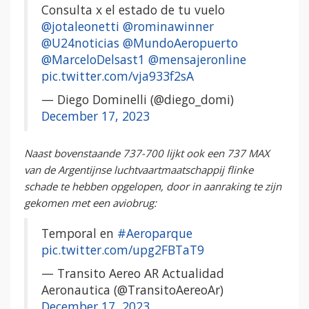
Consulta x el estado de tu vuelo
@jotaleonetti
@rominawinner
@U24noticias
@MundoAeropuerto
@MarceloDelsast1
@mensajeronline
pic.twitter.com/vja933f2sA
— Diego Dominelli (@diego_domi)
December 17, 2023
Naast bovenstaande 737-700 lijkt ook een 737 MAX
van de Argentijnse luchtvaartmaatschappij flinke
schade te hebben opgelopen, door in aanraking te zijn
gekomen met een aviobrug:
Temporal en
#Aeroparque
pic.twitter.com/upg2FBTaT9
— Transito Aereo AR Actualidad
Aeronautica (@TransitoAereoAr)
December 17, 2023