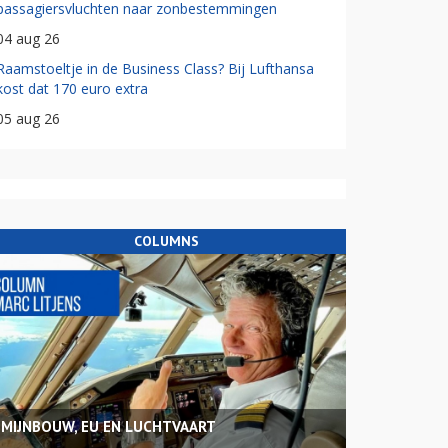
passagiersvluchten naar zonbestemmingen
04 aug 26
Raamstoeltje in de Business Class? Bij Lufthansa
kost dat 170 euro extra
05 aug 26
COLUMNS
MIJNBOUW, EU EN LUCHTVAART