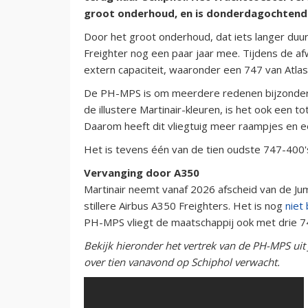
groot onderhoud, en is donderdagochtend 
Door het groot onderhoud, dat iets langer duu
Freighter nog een paar jaar mee. Tijdens de afw
extern capaciteit, waaronder een 747 van Atlas 
De PH-MPS is om meerdere redenen bijzonder: b
de illustere Martinair-kleuren, is het ook een 
Daarom heeft dit vliegtuig meer raampjes en ee
Het is tevens één van de tien oudste 747-400's 
Vervanging door A350
Martinair neemt vanaf 2026 afscheid van de Ju
stillere Airbus A350 Freighters. Het is nog
niet
PH-MPS vliegt de maatschappij ook met drie 74
Bekijk hieronder het vertrek van de PH-MPS uit
over tien vanavond op Schiphol verwacht.