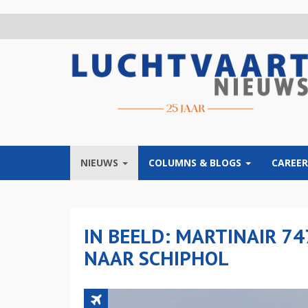
Overslaan
en
naar
de
inhoud
gaan
NIEUWS
COLUMNS & BLOGS
CAREER
IN BEELD: MARTINAIR 7
NAAR SCHIPHOL