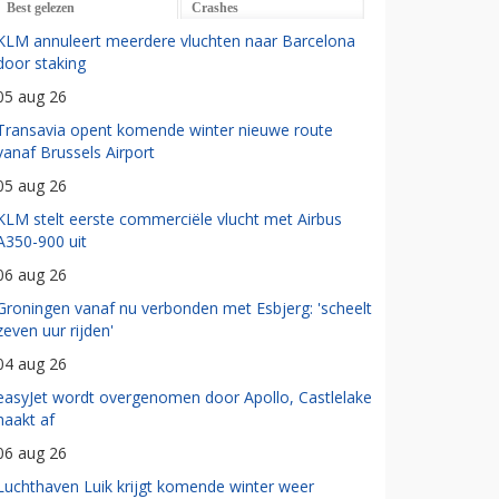
Best gelezen
Crashes
KLM annuleert meerdere vluchten naar Barcelona
door staking
05 aug 26
Transavia opent komende winter nieuwe route
vanaf Brussels Airport
05 aug 26
KLM stelt eerste commerciële vlucht met Airbus
A350-900 uit
06 aug 26
Groningen vanaf nu verbonden met Esbjerg: 'scheelt
zeven uur rijden'
04 aug 26
easyJet wordt overgenomen door Apollo, Castlelake
haakt af
06 aug 26
Luchthaven Luik krijgt komende winter weer