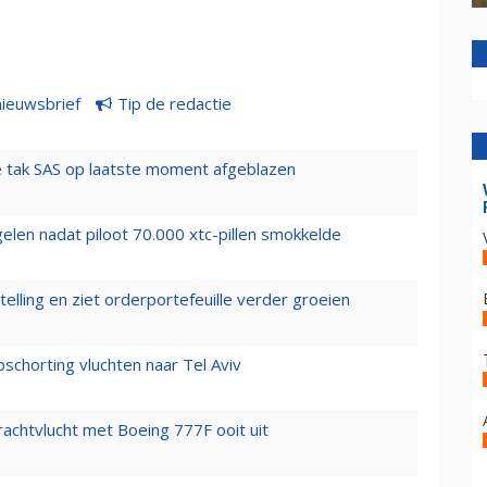
nieuwsbrief
Tip de redactie
 tak SAS op laatste moment afgeblazen
elen nadat piloot 70.000 xtc-pillen smokkelde
elling en ziet orderportefeuille verder groeien
chorting vluchten naar Tel Aviv
vrachtvlucht met Boeing 777F ooit uit