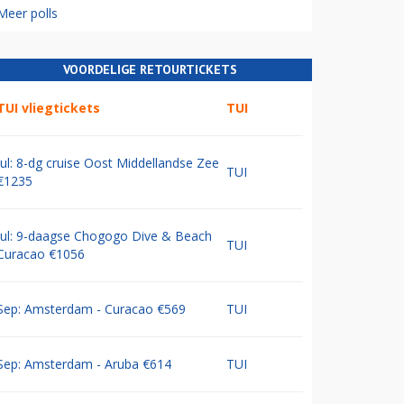
Meer polls
VOORDELIGE RETOURTICKETS
TUI vliegtickets
TUI
Jul: 8-dg cruise Oost Middellandse Zee
TUI
€1235
Jul: 9-daagse Chogogo Dive & Beach
TUI
Curacao €1056
Sep: Amsterdam - Curacao €569
TUI
Sep: Amsterdam - Aruba €614
TUI