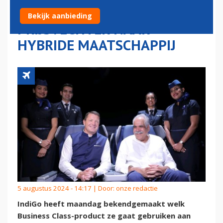
IN TRANSFORMATIE VAN
Bekijk aanbieding
PRIJSVECHTER NAAR
HYBRIDE MAATSCHAPPIJ
5 augustus 2024 - 14:17 | Door:
onze redactie
IndiGo heeft maandag bekendgemaakt welk
Business Class-product ze gaat gebruiken aan