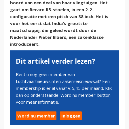
boord van een deel van haar vliegtuigen. Het
gaat om Recaro R5-stoelen, in een 2-2-
configuratie met een pitch van 38 inch. Het is
voor het eerst dat India's grootste
maatschappij, die geleid wordt door de
Nederlander Pieter Elbers, een zakenklasse
introduceert.
Dit artikel verder lezen?
Bent u nog geen member van
Luchtvaartnieuws.nl en Zakenreisnieuws.nl? Een
membership is er al vanaf € 5,45 per maand. Klik
dan op onderstaande 'Word nu member' button
voor meer informatie.
Word nu member
Inloggen