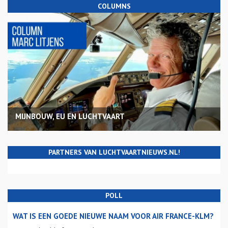
COLUMNS
MIJNBOUW, EU EN LUCHTVAART
PARTNERS VAN LUCHTVAARTNIEUWS.NL!
POLL
WAT IS EEN GOEDE NIEUWE NAAM VOOR AIR FRANCE-KLM?