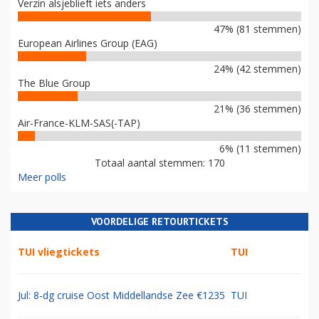
Verzin alsjeblieft iets anders
47% (81 stemmen)
European Airlines Group (EAG)
24% (42 stemmen)
The Blue Group
21% (36 stemmen)
Air-France-KLM-SAS(-TAP)
6% (11 stemmen)
Totaal aantal stemmen: 170
Meer polls
VOORDELIGE RETOURTICKETS
TUI vliegtickets
TUI
Jul: 8-dg cruise Oost Middellandse Zee €1235
TUI