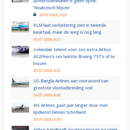
achteroverleunen is geen optie:
‘Realistisch blijven’
30-07-2026, 9:29
KLM laat verbetering zien in tweede
kwartaal, maar de weg is nog lang
30-07-2026, 8:22
Icelandair tekent voor zes extra Airbus
A320neo's om laatste Boeing 757's af te
lossen
30-07-2026, 6:52
US-Bangla Airlines aan vooravond van
grootste vlootuitbreiding ooit
30-07-2026, 6:45
AIS Airlines gaat jaar langer door met
lijndienst binnen Schotland
30-07-2026, 6:30
Airbus handhaaft groeiprognoses na sterk