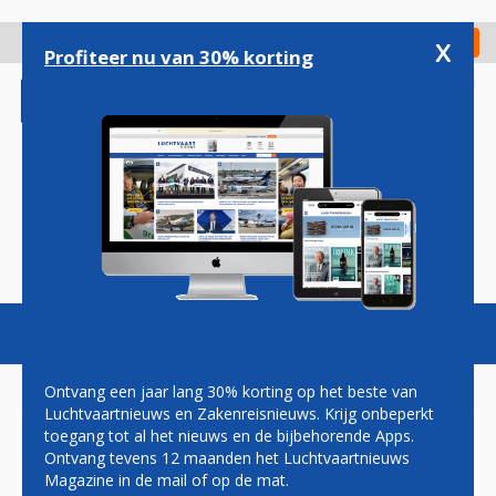
Overslaan
en
x
Digitaal Magazine
Registreer
Check in
naar
Profiteer nu van 30% korting
de
inhoud
gaan
Magazine
Podcasts
Vacatures
Toggl
naviga
Ontvang een jaar lang 30% korting op het beste van
Luchtvaartnieuws en Zakenreisnieuws. Krijg onbeperkt
toegang tot al het nieuws en de bijbehorende Apps.
INDIGO ONTHULT EERSTE
Ontvang tevens 12 maanden het Luchtvaartnieuws
BUSINESS CLASS-PRODUCT,
Magazine in de mail of op de mat.