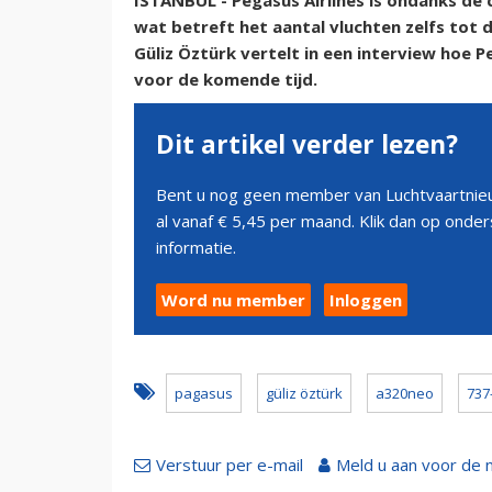
ISTANBUL - Pegasus Airlines is ondanks de 
wat betreft het aantal vluchten zelfs tot 
Güliz Öztürk vertelt in een interview hoe 
voor de komende tijd.
Dit artikel verder lezen?
Bent u nog geen member van Luchtvaartnieu
al vanaf € 5,45 per maand. Klik dan op ond
informatie.
Word nu member
Inloggen
pagasus
güliz öztürk
a320neo
737
Verstuur per e-mail
Meld u aan voor de 