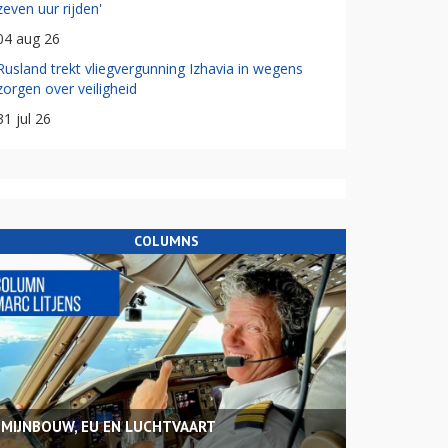
zeven uur rijden'
04 aug 26
Rusland trekt vliegvergunning Izhavia in wegens
zorgen over veiligheid
31 jul 26
COLUMNS
MIJNBOUW, EU EN LUCHTVAART