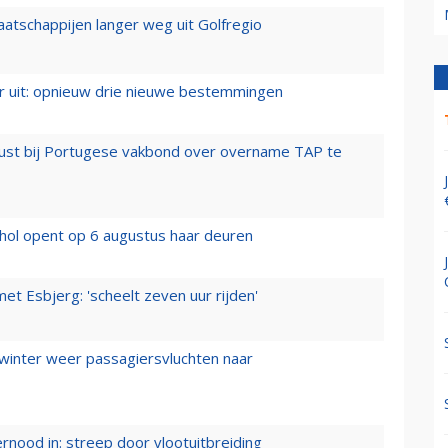
aatschappijen langer weg uit Golfregio
er uit: opnieuw drie nieuwe bestemmingen
rust bij Portugese vakbond over overname TAP te
hol opent op 6 augustus haar deuren
t Esbjerg: 'scheelt zeven uur rijden'
 winter weer passagiersvluchten naar
ernood in: streep door vlootuitbreiding