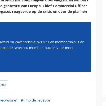
coronacrisis volop blijven doorvliegen, en behoort
de grootste van Europa. Chief Commercial Officer
Pegasus reageerde op de crisis en over de plannen
ws.nl en Zakenreisnieuws.nl? Een membership is er
erstaande 'Word nu member' button voor meer
-800
nieuwsbrief
Tip de redactie