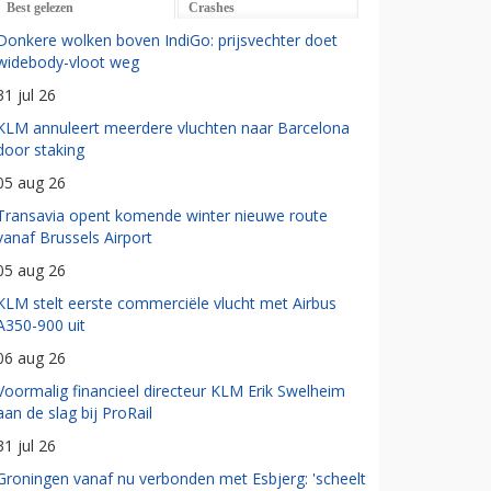
Best gelezen
Crashes
Donkere wolken boven IndiGo: prijsvechter doet
widebody-vloot weg
31 jul 26
KLM annuleert meerdere vluchten naar Barcelona
door staking
05 aug 26
Transavia opent komende winter nieuwe route
vanaf Brussels Airport
05 aug 26
KLM stelt eerste commerciële vlucht met Airbus
A350-900 uit
06 aug 26
Voormalig financieel directeur KLM Erik Swelheim
aan de slag bij ProRail
31 jul 26
Groningen vanaf nu verbonden met Esbjerg: 'scheelt