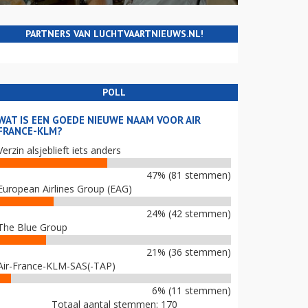
PARTNERS VAN LUCHTVAARTNIEUWS.NL!
POLL
WAT IS EEN GOEDE NIEUWE NAAM VOOR AIR
FRANCE-KLM?
Verzin alsjeblieft iets anders
47% (81 stemmen)
European Airlines Group (EAG)
24% (42 stemmen)
The Blue Group
21% (36 stemmen)
Air-France-KLM-SAS(-TAP)
6% (11 stemmen)
Totaal aantal stemmen: 170