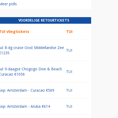
Meer polls
VOORDELIGE RETOURTICKETS
TUI vliegtickets
TUI
Jul: 8-dg cruise Oost Middellandse Zee
TUI
€1235
Jul: 9-daagse Chogogo Dive & Beach
TUI
Curacao €1056
Sep: Amsterdam - Curacao €569
TUI
Sep: Amsterdam - Aruba €614
TUI