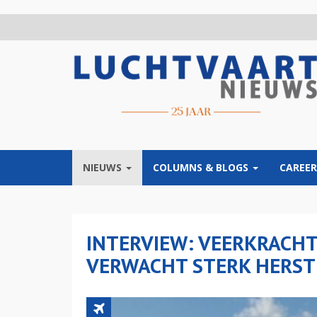
Overslaan
en
naar
de
inhoud
gaan
NIEUWS
COLUMNS & BLOGS
CAREER
INTERVIEW: VEERKRACHT
VERWACHT STERK HERST