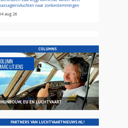
passagiersvluchten naar zonbestemmingen
04 aug 26
COLUMNS
MIJNBOUW, EU EN LUCHTVAART
PARTNERS VAN LUCHTVAARTNIEUWS.NL!