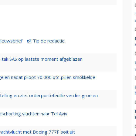
nieuwsbrief
Tip de redactie
 tak SAS op laatste moment afgeblazen
elen nadat piloot 70.000 xtc-pillen smokkelde
elling en ziet orderportefeuille verder groeien
chorting vluchten naar Tel Aviv
vrachtvlucht met Boeing 777F ooit uit