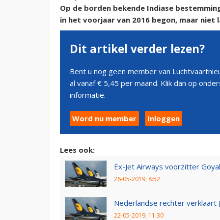
Op de borden bekende Indiase bestemminge
in het voorjaar van 2016 begon, maar niet l
Dit artikel verder lezen?
Bent u nog geen member van Luchtvaartnieu
al vanaf € 5,45 per maand. Klik dan op ond
informatie.
Word nu member
Inloggen
Lees ook:
Ex-Jet Airways voorzitter Goy
26-05-2019, 8:52
Nederlandse rechter verklaart Je
22-05-2019, 11:30