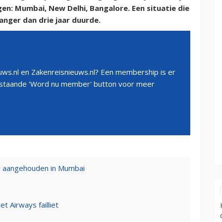
n: Mumbai, New Delhi, Bangalore. Een situatie die
anger dan drie jaar duurde.
ws.nl en Zakenreisnieuws.nl? Een membership is er
erstaande 'Word nu member' button voor meer
al aangehouden in Mumbai
t Airways failliet