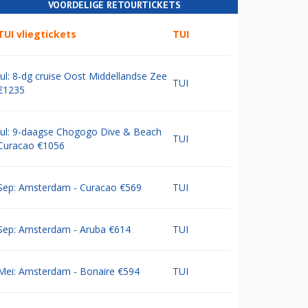
VOORDELIGE RETOURTICKETS
TUI vliegtickets
TUI
Jul: 8-dg cruise Oost Middellandse Zee
TUI
€1235
Jul: 9-daagse Chogogo Dive & Beach
TUI
Curacao €1056
Sep: Amsterdam - Curacao €569
TUI
Sep: Amsterdam - Aruba €614
TUI
Mei: Amsterdam - Bonaire €594
TUI