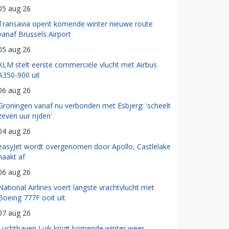
05 aug 26
Transavia opent komende winter nieuwe route
vanaf Brussels Airport
05 aug 26
KLM stelt eerste commerciële vlucht met Airbus
A350-900 uit
06 aug 26
Groningen vanaf nu verbonden met Esbjerg: 'scheelt
zeven uur rijden'
04 aug 26
easyJet wordt overgenomen door Apollo, Castlelake
haakt af
06 aug 26
National Airlines voert langste vrachtvlucht met
Boeing 777F ooit uit
07 aug 26
Luchthaven Luik krijgt komende winter weer