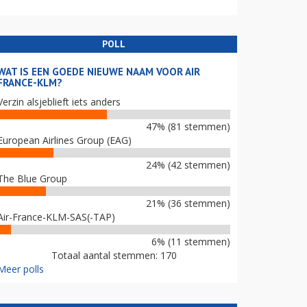
POLL
WAT IS EEN GOEDE NIEUWE NAAM VOOR AIR
FRANCE-KLM?
Verzin alsjeblieft iets anders
47% (81 stemmen)
European Airlines Group (EAG)
24% (42 stemmen)
The Blue Group
21% (36 stemmen)
Air-France-KLM-SAS(-TAP)
6% (11 stemmen)
Totaal aantal stemmen: 170
Meer polls