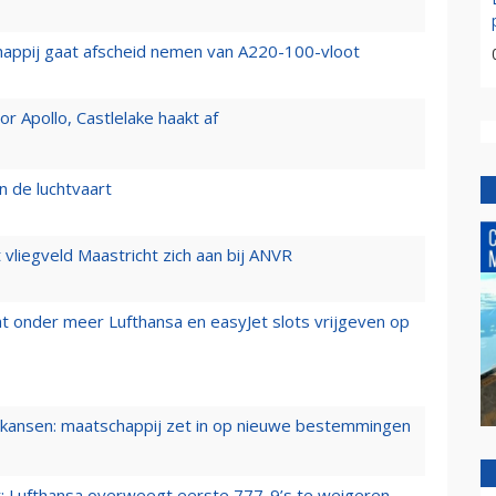
happij gaat afscheid nemen van A220-100-vloot
 Apollo, Castlelake haakt af
n de luchtvaart
t vliegveld Maastricht zich aan bij ANVR
t onder meer Lufthansa en easyJet slots vrijgeven op
ansen: maatschappij zet in op nieuwe bestemmingen
er: Lufthansa overweegt eerste 777-9’s te weigeren