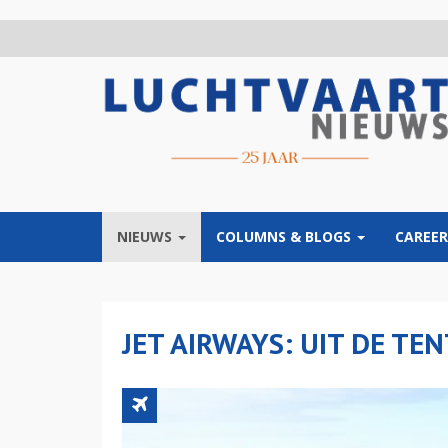
Overslaan
en
naar
de
inhoud
gaan
NIEUWS
COLUMNS & BLOGS
CAREER
JET AIRWAYS: UIT DE TE