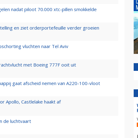
elen nadat piloot 70.000 xtc-pillen smokkelde
elling en ziet orderportefeuille verder groeien
chorting vluchten naar Tel Aviv
vrachtvlucht met Boeing 777F ooit uit
happij gaat afscheid nemen van A220-100-vloot
 Apollo, Castlelake haakt af
n de luchtvaart