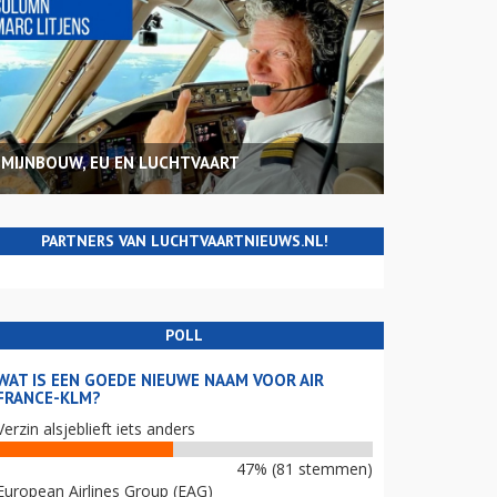
MIJNBOUW, EU EN LUCHTVAART
PARTNERS VAN LUCHTVAARTNIEUWS.NL!
POLL
WAT IS EEN GOEDE NIEUWE NAAM VOOR AIR
FRANCE-KLM?
Verzin alsjeblieft iets anders
47% (81 stemmen)
European Airlines Group (EAG)