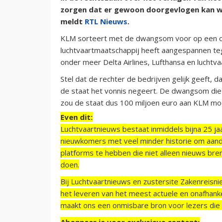
zorgen dat er gewoon doorgevlogen kan w
meldt
RTL Nieuws
.
KLM sorteert met de dwangsom voor op een ov
luchtvaartmaatschappij heeft aangespannen te
onder meer Delta Airlines, Lufthansa en luchtva
Stel dat de rechter de bedrijven gelijk geeft,
de staat het vonnis negeert. De dwangsom die 
zou de staat dus 100 miljoen euro aan KLM mo
Even dit:
Luchtvaartnieuws bestaat inmiddels bijna 25 jaa
nieuwkomers met veel minder historie om aand
platforms te hebben die niet alleen nieuws bre
doen.
Bij Luchtvaartnieuws en zustersite Zakenreisn
het leveren van het meest actuele en onafhankel
maakt ons een onmisbare bron voor lezers die g
Abonneer je voor exclusieve content: