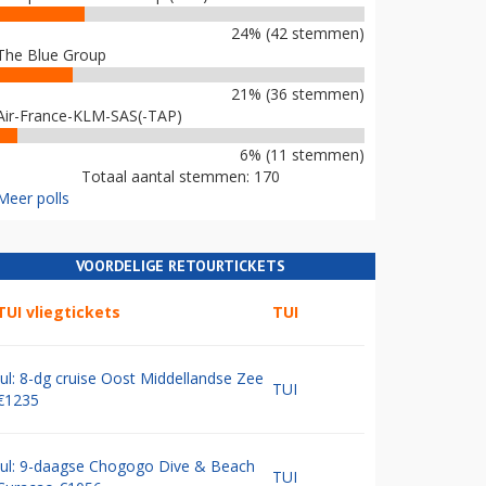
24% (42 stemmen)
The Blue Group
21% (36 stemmen)
Air-France-KLM-SAS(-TAP)
6% (11 stemmen)
Totaal aantal stemmen: 170
Meer polls
VOORDELIGE RETOURTICKETS
TUI vliegtickets
TUI
Jul: 8-dg cruise Oost Middellandse Zee
TUI
€1235
Jul: 9-daagse Chogogo Dive & Beach
TUI