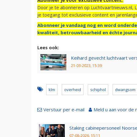
Door je te abonneren op Luchtvaartnieuws.nl, 
je toegang tot exclusieve content en jarenlang
Abonneer je vandaag nog en word onderde
kwaliteit, betrouwbaarheid en échte journa
Lees ook:
Keihard gevecht luchtvaart ver
21-03-2023, 15:39
klm
overheid
schiphol
dwangsom
Verstuur per e-mail
Meld u aan voor de 
Staking cabinepersoneel Noorse
07-08-2026, 15:11