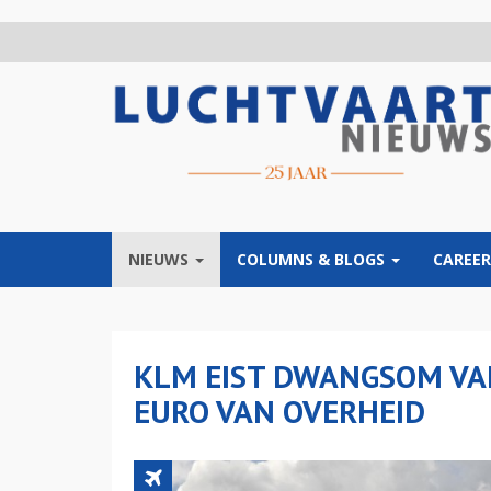
Overslaan
en
naar
de
inhoud
gaan
NIEUWS
COLUMNS & BLOGS
CAREER
KLM EIST DWANGSOM VA
EURO VAN OVERHEID