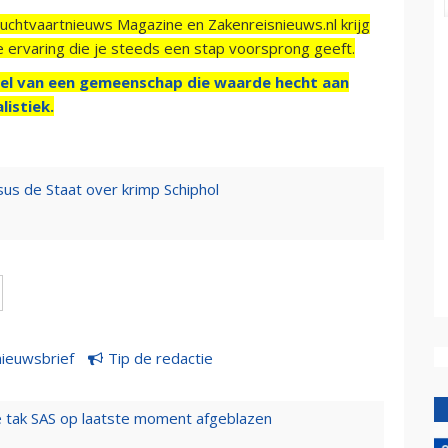
Luchtvaartnieuws Magazine en Zakenreisnieuws.nl krijg
e ervaring die je steeds een stap voorsprong geeft.
el van een gemeenschap die waarde hecht aan
listiek.
sus de Staat over krimp Schiphol
nieuwsbrief
Tip de redactie
 tak SAS op laatste moment afgeblazen