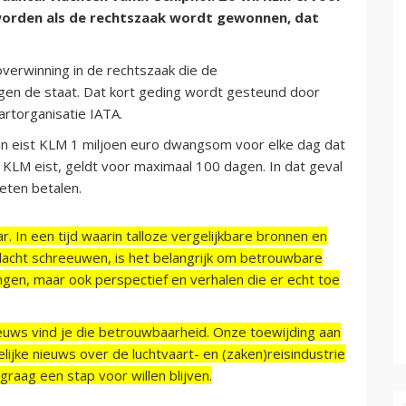
orden als de rechtszaak wordt gewonnen, dat
erwinning in de rechtszaak die de
gen de staat. Dat kort geding wordt gesteund door
artorganisatie IATA.
 dan eist KLM 1 miljoen euro dwangsom voor elke dag dat
KLM eist, geldt voor maximaal 100 dagen. In dat geval
eten betalen.
r. In een tijd waarin talloze vergelijkbare bronnen en
acht schreeuwen, is het belangrijk om betrouwbare
ngen, maar ook perspectief en verhalen die er echt toe
ieuws vind je die betrouwbaarheid. Onze toewijding aan
ijke nieuws over de luchtvaart- en (zaken)reisindustrie
raag een stap voor willen blijven.