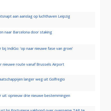
tsnapt aan aanslag op luchthaven Leipzig
n naar Barcelona door staking
 bij IndiGo: 'op naar nieuwe fase van groei'
 nieuwe route vanaf Brussels Airport
aatschappijen langer weg uit Golfregio
er uit: opnieuw drie nieuwe bestemmingen
rust bij Portugese vakbond over overname TAP te