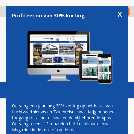
Overslaan
en
x
Digitaal Magazine
Registreer
Check in
naar
Profiteer nu van 30% korting
de
inhoud
gaan
Magazine
Podcasts
Vacatures
Toggl
naviga
Ontvang een jaar lang 30% korting op het beste van
Luchtvaartnieuws en Zakenreisnieuws. Krijg onbeperkt
toegang tot al het nieuws en de bijbehorende Apps.
KLM EN ANDERE
Ontvang tevens 12 maanden het Luchtvaartnieuws
MAATSCHAPPIJEN NIET MEER
Magazine in de mail of op de mat.