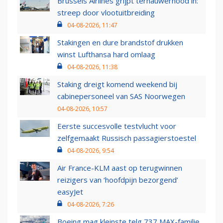
Brussels Airlines grijpt ternauwernood in:
streep door vlootuitbreiding
04-08-2026, 11:47
Stakingen en dure brandstof drukken
winst Lufthansa hard omlaag
04-08-2026, 11:38
Staking dreigt komend weekend bij
cabinepersoneel van SAS Noorwegen
04-08-2026, 10:57
Eerste succesvolle testvlucht voor
zelfgemaakt Russisch passagierstoestel
04-08-2026, 9:54
Air France-KLM aast op terugwinnen
reizigers van ‘hoofdpijn bezorgend’
easyJet
04-08-2026, 7:26
Boeing mag kleinste telg 737 MAX-familie