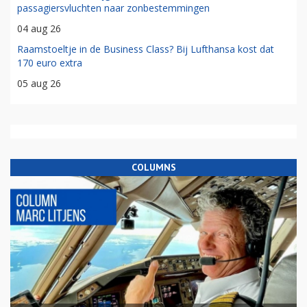
passagiersvluchten naar zonbestemmingen
04 aug 26
Raamstoeltje in de Business Class? Bij Lufthansa kost dat
170 euro extra
05 aug 26
COLUMNS