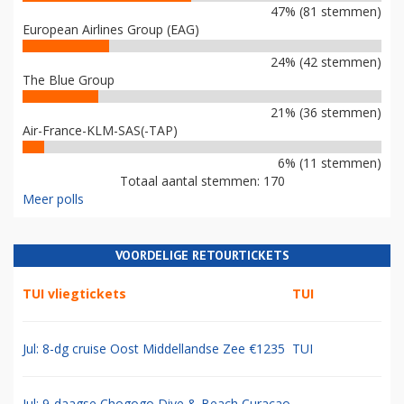
47% (81 stemmen)
European Airlines Group (EAG)
24% (42 stemmen)
The Blue Group
21% (36 stemmen)
Air-France-KLM-SAS(-TAP)
6% (11 stemmen)
Totaal aantal stemmen: 170
Meer polls
VOORDELIGE RETOURTICKETS
TUI vliegtickets
TUI
Jul: 8-dg cruise Oost Middellandse Zee €1235
TUI
Jul: 9-daagse Chogogo Dive & Beach Curacao