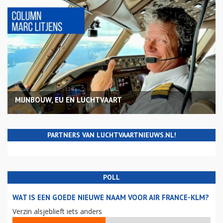
MIJNBOUW, EU EN LUCHTVAART
PARTNERS VAN LUCHTVAARTNIEUWS.NL!
POLL
WAT IS EEN GOEDE NIEUWE NAAM VOOR AIR FRANCE-KLM?
Verzin alsjeblieft iets anders