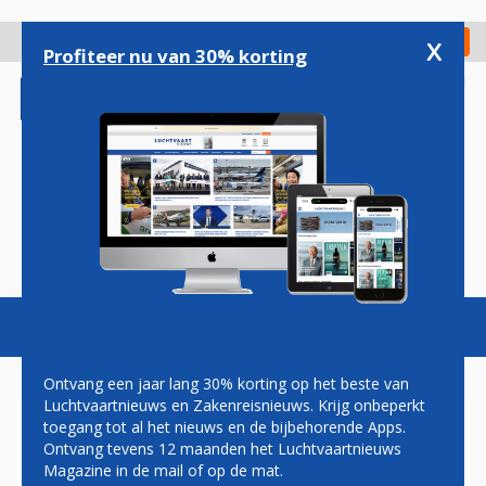
Overslaan
en
x
Digitaal Magazine
Registreer
Check in
naar
Profiteer nu van 30% korting
de
inhoud
gaan
Magazine
Podcasts
Vacatures
Toggl
naviga
Ontvang een jaar lang 30% korting op het beste van
Luchtvaartnieuws en Zakenreisnieuws. Krijg onbeperkt
toegang tot al het nieuws en de bijbehorende Apps.
KLM PAST DIENSTREGELING
Ontvang tevens 12 maanden het Luchtvaartnieuws
AAN IN VERBAND MET SARS
Magazine in de mail of op de mat.