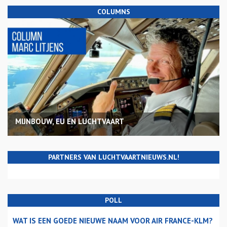
COLUMNS
MIJNBOUW, EU EN LUCHTVAART
PARTNERS VAN LUCHTVAARTNIEUWS.NL!
POLL
WAT IS EEN GOEDE NIEUWE NAAM VOOR AIR FRANCE-KLM?