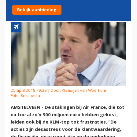
FRANCE DESASTREUS
Bekijk aanbieding
25 april 2018 - 9:39 | Door:
Klaas-Jan van Woerkom
|
Foto: Reismedia
AMSTELVEEN - De stakingen bij Air France, die tot
nu toe al zo’n 300 miljoen euro hebben gekost,
leiden ook bij de KLM-top tot frustraties. “De
acties zijn desastreus voor de klantwaardering,
de financiën, onze reputatie en de onderlinge