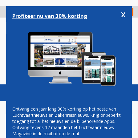
Overslaan
en
x
Digitaal Magazine
Registreer
Check in
naar
Profiteer nu van 30% korting
de
inhoud
gaan
Magazine
Podcasts
Vacatures
Toggl
naviga
Ontvang een jaar lang 30% korting op het beste van
Luchtvaartnieuws en Zakenreisnieuws. Krijg onbeperkt
toegang tot al het nieuws en de bijbehorende Apps.
KLM-TOPMAN PIETER
Ontvang tevens 12 maanden het Luchtvaartnieuws
ELBERS: STAKINGEN AIR
Magazine in de mail of op de mat.