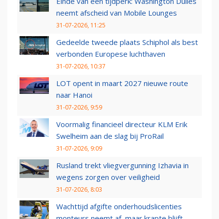
Einde van een tijdperk: Washington Dulles
neemt afscheid van Mobile Lounges
31-07-2026, 11:25
Gedeelde tweede plaats Schiphol als best
verbonden Europese luchthaven
31-07-2026, 10:37
LOT opent in maart 2027 nieuwe route
naar Hanoi
31-07-2026, 9:59
Voormalig financieel directeur KLM Erik
Swelheim aan de slag bij ProRail
31-07-2026, 9:09
Rusland trekt vliegvergunning Izhavia in
wegens zorgen over veiligheid
31-07-2026, 8:03
Wachttijd afgifte onderhoudslicenties
monteurs neemt af, maar krapte blijft