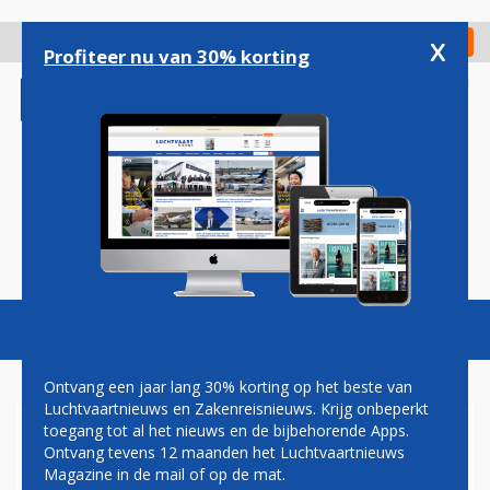
Overslaan
en
x
Digitaal Magazine
Registreer
Check in
naar
Profiteer nu van 30% korting
de
inhoud
gaan
Magazine
Podcasts
Vacatures
Toggl
naviga
Ontvang een jaar lang 30% korting op het beste van
Luchtvaartnieuws en Zakenreisnieuws. Krijg onbeperkt
toegang tot al het nieuws en de bijbehorende Apps.
KLM VAKER NAAR BUENOS
Ontvang tevens 12 maanden het Luchtvaartnieuws
AIRES
Magazine in de mail of op de mat.