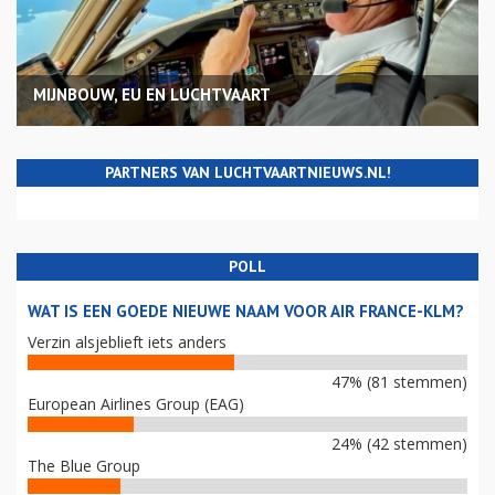
MIJNBOUW, EU EN LUCHTVAART
PARTNERS VAN LUCHTVAARTNIEUWS.NL!
POLL
WAT IS EEN GOEDE NIEUWE NAAM VOOR AIR FRANCE-KLM?
Verzin alsjeblieft iets anders
47% (81 stemmen)
European Airlines Group (EAG)
24% (42 stemmen)
The Blue Group