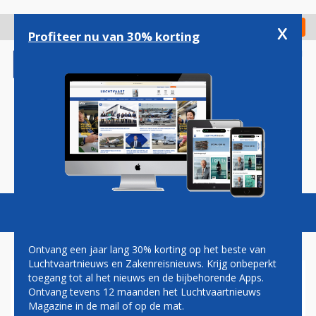
Overslaan
en
x
Digitaal Magazine
Registreer
Check in
naar
Profiteer nu van 30% korting
de
inhoud
gaan
Magazine
Podcasts
Vacatures
Toggl
naviga
Ontvang een jaar lang 30% korting op het beste van
Luchtvaartnieuws en Zakenreisnieuws. Krijg onbeperkt
toegang tot al het nieuws en de bijbehorende Apps.
KLM VOERT ZATERDAG
Ontvang tevens 12 maanden het Luchtvaartnieuws
EERSTE VLUCHT NAAR
Magazine in de mail of op de mat.