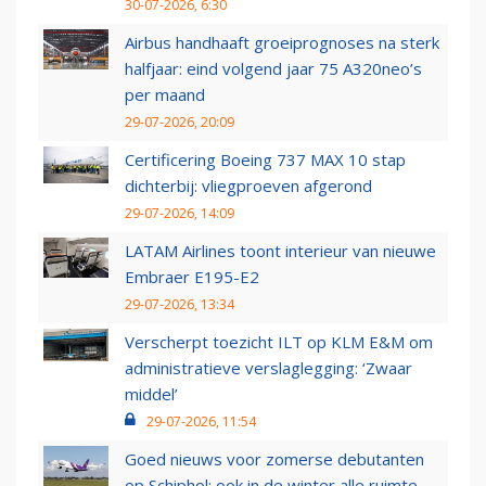
30-07-2026, 6:30
Airbus handhaaft groeiprognoses na sterk
halfjaar: eind volgend jaar 75 A320neo’s
per maand
29-07-2026, 20:09
Certificering Boeing 737 MAX 10 stap
dichterbij: vliegproeven afgerond
29-07-2026, 14:09
LATAM Airlines toont interieur van nieuwe
Embraer E195-E2
29-07-2026, 13:34
Verscherpt toezicht ILT op KLM E&M om
administratieve verslaglegging: ‘Zwaar
middel’
29-07-2026, 11:54
Goed nieuws voor zomerse debutanten
op Schiphol: ook in de winter alle ruimte