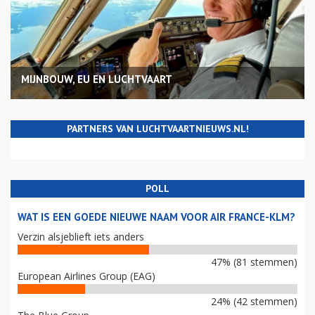
MIJNBOUW, EU EN LUCHTVAART
PARTNERS VAN LUCHTVAARTNIEUWS.NL!
POLL
WAT IS EEN GOEDE NIEUWE NAAM VOOR AIR FRANCE-KLM?
Verzin alsjeblieft iets anders
47% (81 stemmen)
European Airlines Group (EAG)
24% (42 stemmen)