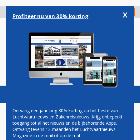
Overslaan
en
x
Digitaal Magazine
Registreer
Check in
naar
Profiteer nu van 30% korting
de
inhoud
gaan
Magazine
Podcasts
Vacatures
Toggl
naviga
Ontvang een jaar lang 30% korting op het beste van
Luchtvaartnieuws en Zakenreisnieuws. Krijg onbeperkt
toegang tot al het nieuws en de bijbehorende Apps.
KLM ZET IN OP PORTUGAL
Ontvang tevens 12 maanden het Luchtvaartnieuws
Magazine in de mail of op de mat.