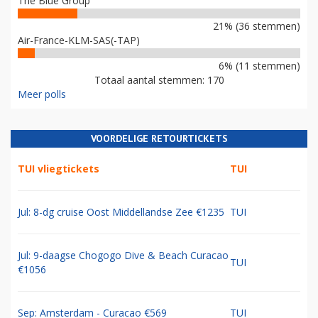
The Blue Group
21% (36 stemmen)
Air-France-KLM-SAS(-TAP)
6% (11 stemmen)
Totaal aantal stemmen: 170
Meer polls
VOORDELIGE RETOURTICKETS
TUI vliegtickets
TUI
Jul: 8-dg cruise Oost Middellandse Zee €1235
TUI
Jul: 9-daagse Chogogo Dive & Beach Curacao
TUI
€1056
Sep: Amsterdam - Curacao €569
TUI