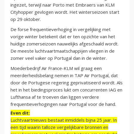
ingezet, terwijl naar Porto met Embraers van KLM
Cityhopper gevlogen wordt. Het winterseizoen start
op 29 oktober.
De forse frequentieverhoging in vergelijking met
vorige winter betekent dat er ten opzichte van het
huidige zomerseizoen nauwelijks afgeschaald wordt.
De meeste luchtvaartmaatschappijen vliegen in de
zomer veel vaker op Portugal dan in de winter.
Moederbedrijf Air France-KLM wil graag een
meerderheidsbelang nemen in TAP Air Portugal, dat
door de Portugese regering geprivatiseerd wordt. Als
het in het biedingsproces lukt om concurrenten IAG en
Lufthansa af te troeven dan liggen verdere
frequentieverhogingen naar Portugal voor de hand.
Even dit:
Luchtvaartnieuws bestaat inmiddels bijna 25 jaar. In
een tijd waarin talloze vergelijkbare bronnen en