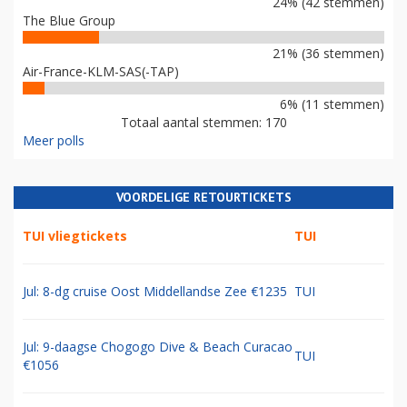
24% (42 stemmen)
The Blue Group
21% (36 stemmen)
Air-France-KLM-SAS(-TAP)
6% (11 stemmen)
Totaal aantal stemmen: 170
Meer polls
VOORDELIGE RETOURTICKETS
TUI vliegtickets
TUI
Jul: 8-dg cruise Oost Middellandse Zee €1235
TUI
Jul: 9-daagse Chogogo Dive & Beach Curacao
TUI
€1056