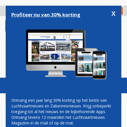
Overslaan
en
x
Digitaal Magazine
Registreer
Check in
naar
Profiteer nu van 30% korting
de
inhoud
gaan
Magazine
Podcasts
Vacatures
Toggl
naviga
Ontvang een jaar lang 30% korting op het beste van
Luchtvaartnieuws en Zakenreisnieuws. Krijg onbeperkt
toegang tot al het nieuws en de bijbehorende Apps.
LEVEL START VLUCHTEN
Ontvang tevens 12 maanden het Luchtvaartnieuws
TUSSEN PARIJS EN LAS
Magazine in de mail of op de mat.