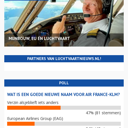
MIJNBOUW, EU EN LUCHTVAART
PARTNERS VAN LUCHTVAARTNIEUWS.NL!
POLL
WAT IS EEN GOEDE NIEUWE NAAM VOOR AIR FRANCE-KLM?
Verzin alsjeblieft iets anders
47% (81 stemmen)
European Airlines Group (EAG)