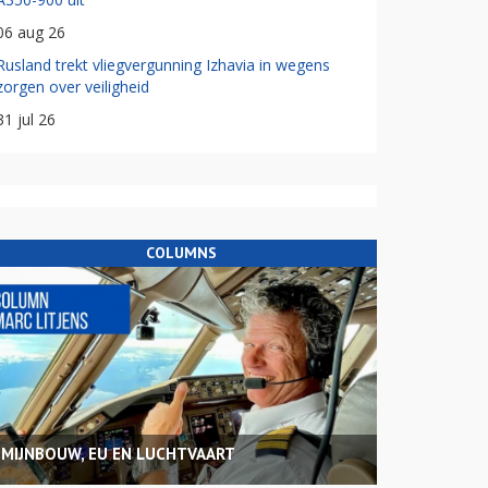
06 aug 26
Rusland trekt vliegvergunning Izhavia in wegens
zorgen over veiligheid
31 jul 26
COLUMNS
MIJNBOUW, EU EN LUCHTVAART