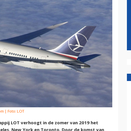
om
| Foto: LOT
ppij LOT verhoogt in de zomer van 2019 het
geles, New York en Toronto. Door de komst van