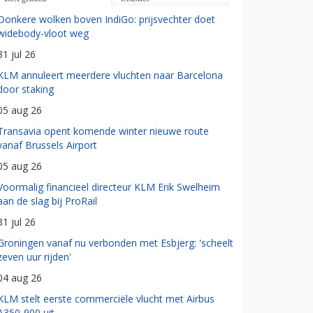
Donkere wolken boven IndiGo: prijsvechter doet
widebody-vloot weg
31 jul 26
KLM annuleert meerdere vluchten naar Barcelona
door staking
05 aug 26
Transavia opent komende winter nieuwe route
vanaf Brussels Airport
05 aug 26
Voormalig financieel directeur KLM Erik Swelheim
aan de slag bij ProRail
31 jul 26
Groningen vanaf nu verbonden met Esbjerg: 'scheelt
zeven uur rijden'
04 aug 26
KLM stelt eerste commerciële vlucht met Airbus
A350-900 uit