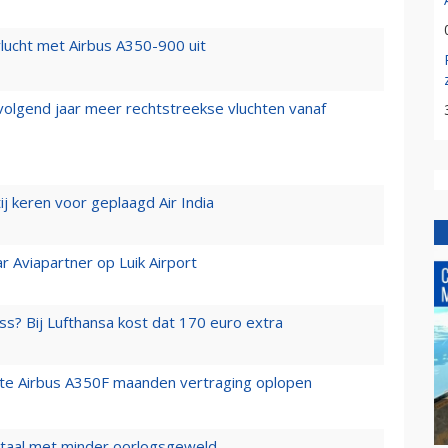
lucht met Airbus A350-900 uit
 volgend jaar meer rechtstreekse vluchten vanaf
j keren voor geplaagd Air India
r Aviapartner op Luik Airport
ss? Bij Lufthansa kost dat 170 euro extra
rste Airbus A350F maanden vertraging oplopen
wartaal met minder oorlogsgeweld