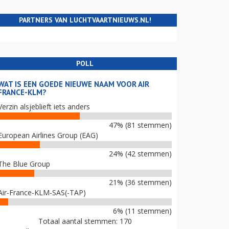
PARTNERS VAN LUCHTVAARTNIEUWS.NL!
POLL
WAT IS EEN GOEDE NIEUWE NAAM VOOR AIR
FRANCE-KLM?
Verzin alsjeblieft iets anders
47% (81 stemmen)
European Airlines Group (EAG)
24% (42 stemmen)
The Blue Group
21% (36 stemmen)
Air-France-KLM-SAS(-TAP)
6% (11 stemmen)
Totaal aantal stemmen: 170