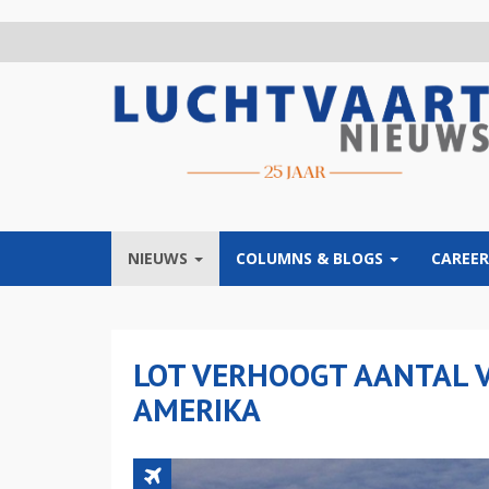
Overslaan
en
naar
de
inhoud
gaan
NIEUWS
COLUMNS & BLOGS
CAREER
LOT VERHOOGT AANTAL 
AMERIKA