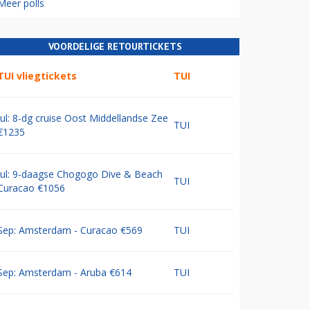
Meer polls
VOORDELIGE RETOURTICKETS
TUI vliegtickets
TUI
Jul: 8-dg cruise Oost Middellandse Zee
TUI
€1235
Jul: 9-daagse Chogogo Dive & Beach
TUI
Curacao €1056
Sep: Amsterdam - Curacao €569
TUI
Sep: Amsterdam - Aruba €614
TUI