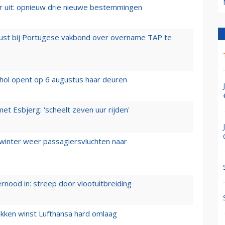
er uit: opnieuw drie nieuwe bestemmingen
rust bij Portugese vakbond over overname TAP te
hol opent op 6 augustus haar deuren
t Esbjerg: 'scheelt zeven uur rijden'
 winter weer passagiersvluchten naar
ernood in: streep door vlootuitbreiding
ukken winst Lufthansa hard omlaag