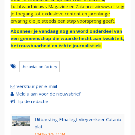
Luchtvaartnieuws Magazine en Zakenreisnieuws.nl krijg
je toegang tot exclusieve content en jarenlange
ervaring die je steeds een stap voorsprong geeft.
Abonneer je vandaag nog en word onderdeel van
een gemeenschap die waarde hecht aan kwaliteit,
betrouwbaarheid en échte journalistiek.
the aviation factory
Verstuur per e-mail
Meld u aan voor de nieuwsbrief
Tip de redactie
Uitbarsting Etna legt vliegverkeer Catania
plat
10-08-2026, 11:34