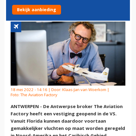
UIT RICHTING VS
Bekijk aanbieding
18 mei 2022 - 14:16 | Door:
Klaas-Jan van Woerkom
|
Foto: The Aviation Factory
ANTWERPEN - De Antwerpse broker The Aviation
Factory heeft een vestiging geopend in de VS.
Vanuit Florida kunnen daardoor voortaan
gemakkelijker vluchten op maat worden geregeld
in Noord-Amerika en het Caribisch Gebied.