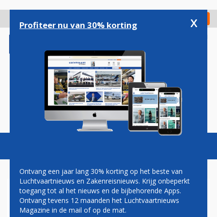
Overslaan
en
x
Digitaal Magazine
Registreer
Check in
naar
Profiteer nu van 30% korting
de
inhoud
gaan
Magazine
Podcasts
Vacatures
Toggl
naviga
Ontvang een jaar lang 30% korting op het beste van
Luchtvaartnieuws en Zakenreisnieuws. Krijg onbeperkt
toegang tot al het nieuws en de bijbehorende Apps.
LUCHTVAARTMAKELAAR THE
Ontvang tevens 12 maanden het Luchtvaartnieuws
AVIATION FACTORY BREIDT
Magazine in de mail of op de mat.