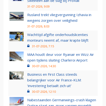
Swelheim aan de slag bij ProRail
31-07-2026, 9:09
Rusland trekt vliegvergunning Izhavia in
wegens zorgen over veiligheid
31-07-2026, 8:03
Wachttijd afgifte onderhoudslicenties
monteurs neemt af, maar krapte blijft
31-07-2026, 7:15
MAA houdt deur voor Ryanair en Wizz Air
open tijdens sluiting Charleroi Airport
30-07-2026, 14:30
Business en First Class steeds
belangrijker voor Air France-KLM:
‘investering betaalt zich uit’
30-07-2026, 12:10
Nabestaanden Germanwings-crash klagen
Duitse staat aan, maar vangen mogelijk