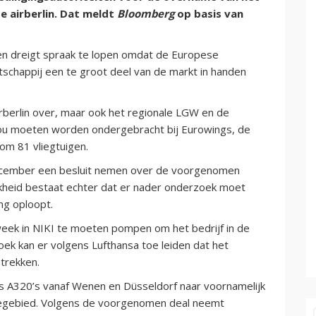
te airberlin. Dat meldt
Bloomberg
op basis van
n dreigt spraak te lopen omdat de Europese
schappij een te groot deel van de markt in handen
irberlin over, maar ook het regionale LGW en de
ou moeten worden ondergebracht bij Eurowings, de
 om 81 vliegtuigen.
december een besluit nemen over de voorgenomen
kheid bestaat echter dat er nader onderzoek moet
ng oploopt.
week in NIKI te moeten pompen om het bedrijf in de
oek kan er volgens Lufthansa toe leiden dat het
 trekken.
bus A320’s vanaf Wenen en Düsseldorf naar voornamelijk
egebied. Volgens de voorgenomen deal neemt