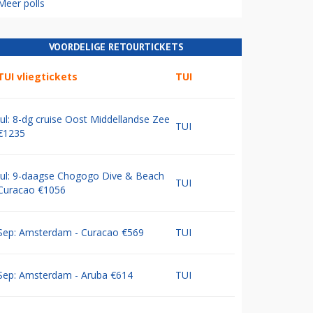
Meer polls
VOORDELIGE RETOURTICKETS
TUI vliegtickets
TUI
Jul: 8-dg cruise Oost Middellandse Zee
TUI
€1235
Jul: 9-daagse Chogogo Dive & Beach
TUI
Curacao €1056
Sep: Amsterdam - Curacao €569
TUI
Sep: Amsterdam - Aruba €614
TUI