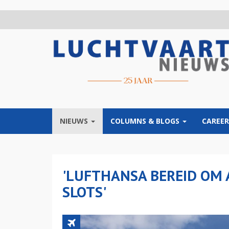
Overslaan
en
naar
de
inhoud
gaan
NIEUWS
COLUMNS & BLOGS
CAREER
'LUFTHANSA BEREID OM 
SLOTS'