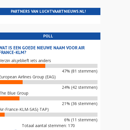
PARTNERS VAN LUCHTVAARTNIEUWS.NL!
POLL
WAT IS EEN GOEDE NIEUWE NAAM VOOR AIR
FRANCE-KLM?
Verzin alsjeblieft iets anders
47% (81 stemmen)
European Airlines Group (EAG)
24% (42 stemmen)
The Blue Group
21% (36 stemmen)
Air-France-KLM-SAS(-TAP)
6% (11 stemmen)
Totaal aantal stemmen: 170