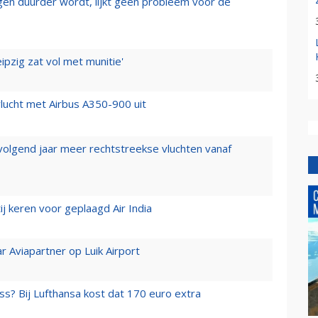
iegen duurder wordt, lijkt geen probleem voor de
ipzig zat vol met munitie'
lucht met Airbus A350-900 uit
 volgend jaar meer rechtstreekse vluchten vanaf
j keren voor geplaagd Air India
r Aviapartner op Luik Airport
ss? Bij Lufthansa kost dat 170 euro extra