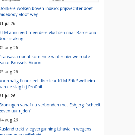
Donkere wolken boven IndiGo: prijsvechter doet
widebody-vloot weg
31 jul 26
KLM annuleert meerdere vluchten naar Barcelona
door staking
05 aug 26
Transavia opent komende winter nieuwe route
vanaf Brussels Airport
05 aug 26
Voormalig financieel directeur KLM Erik Swelheim
aan de slag bij ProRail
31 jul 26
Groningen vanaf nu verbonden met Esbjerg: 'scheelt
zeven uur rijden'
04 aug 26
Rusland trekt vliegvergunning Izhavia in wegens
zorgen over veiligheid