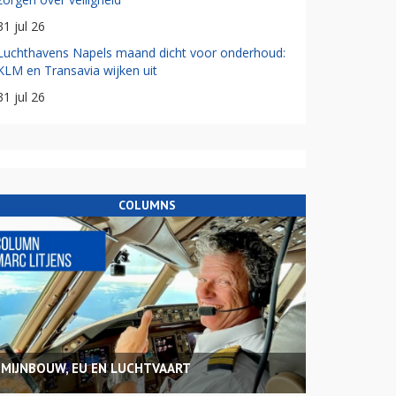
31 jul 26
Luchthavens Napels maand dicht voor onderhoud:
KLM en Transavia wijken uit
31 jul 26
COLUMNS
MIJNBOUW, EU EN LUCHTVAART