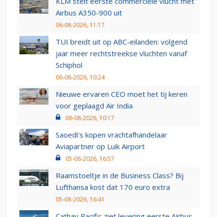
KLM stelt eerste commerciële vlucht met
Airbus A350-900 uit
06-08-2026, 11:17
TUI breidt uit op ABC-eilanden: volgend
jaar meer rechtstreekse vluchten vanaf
Schiphol
06-08-2026, 10:24
Nieuwe ervaren CEO moet het tij keren
voor geplaagd Air India
06-08-2026, 10:17
Saoedi’s kopen vrachtafhandelaar
Aviapartner op Luik Airport
05-08-2026, 16:57
Raamstoeltje in de Business Class? Bij
Lufthansa kost dat 170 euro extra
05-08-2026, 16:41
Cathay Pacific ziet levering eerste Airbus