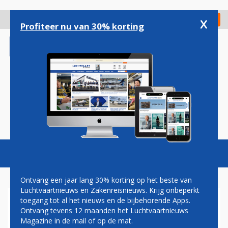
Overslaan
en
x
Digitaal Magazine
Registreer
Check in
naar
Profiteer nu van 30% korting
de
inhoud
gaan
Magazine
Podcasts
Vacatures
Toggl
naviga
Ontvang een jaar lang 30% korting op het beste van
Luchtvaartnieuws en Zakenreisnieuws. Krijg onbeperkt
toegang tot al het nieuws en de bijbehorende Apps.
'LUFTHANSA BEREID OM
Ontvang tevens 12 maanden het Luchtvaartnieuws
AFSTAND TE DOEN VAN NIKI-
Magazine in de mail of op de mat.