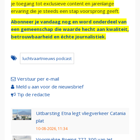
je toegang tot exclusieve content en jarenlange
ervaring die je steeds een stap voorsprong geeft.
Abonneer je vandaag nog en word onderdeel van
een gemeenschap die waarde hecht aan kwaliteit,
betrouwbaarheid en échte journalistiek.
luchtvaartnieuws podcast
Verstuur per e-mail
Meld u aan voor de nieuwsbrief
Tip de redactie
Uitbarsting Etna legt vliegverkeer Catania
plat
10-08-2026, 11:34
Voormalige Boeing 777-300 van Jet