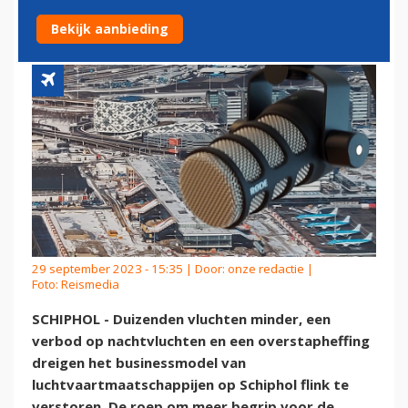
SCHIPHOL
Bekijk aanbieding
29 september 2023 - 15:35 | Door:
onze redactie
|
Foto: Reismedia
SCHIPHOL - Duizenden vluchten minder, een
verbod op nachtvluchten en een overstapheffing
dreigen het businessmodel van
luchtvaartmaatschappijen op Schiphol flink te
verstoren. De roep om meer begrip voor de