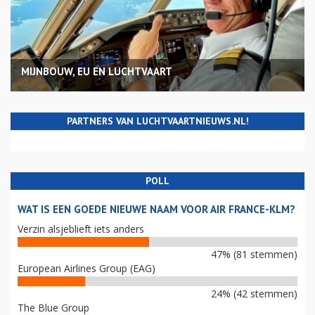
MIJNBOUW, EU EN LUCHTVAART
PARTNERS VAN LUCHTVAARTNIEUWS.NL!
POLL
WAT IS EEN GOEDE NIEUWE NAAM VOOR AIR FRANCE-KLM?
Verzin alsjeblieft iets anders
47% (81 stemmen)
European Airlines Group (EAG)
24% (42 stemmen)
The Blue Group