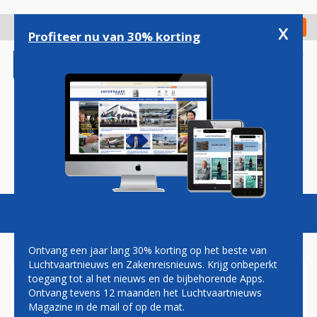
Overslaan
en
x
Digitaal Magazine
Registreer
Check in
naar
Profiteer nu van 30% korting
de
inhoud
gaan
Magazine
Podcasts
Vacatures
Toggl
naviga
Ontvang een jaar lang 30% korting op het beste van
Luchtvaartnieuws en Zakenreisnieuws. Krijg onbeperkt
toegang tot al het nieuws en de bijbehorende Apps.
LVN PODCAST: LUCHTVAART
Ontvang tevens 12 maanden het Luchtvaartnieuws
IN DE KNEL DOOR KRIMP
Magazine in de mail of op de mat.