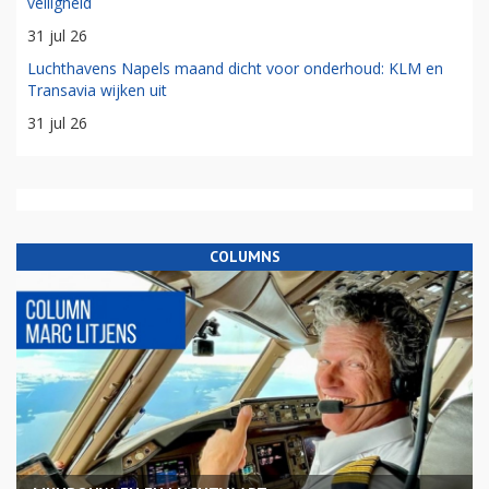
veiligheid
31 jul 26
Luchthavens Napels maand dicht voor onderhoud: KLM en
Transavia wijken uit
31 jul 26
COLUMNS