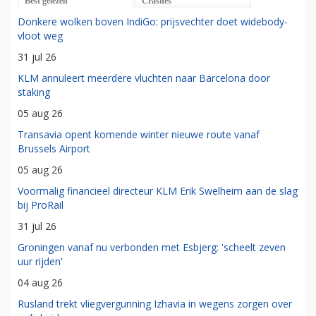
Best gelezen
Crashes
Donkere wolken boven IndiGo: prijsvechter doet widebody-
vloot weg
31 jul 26
KLM annuleert meerdere vluchten naar Barcelona door
staking
05 aug 26
Transavia opent komende winter nieuwe route vanaf
Brussels Airport
05 aug 26
Voormalig financieel directeur KLM Erik Swelheim aan de slag
bij ProRail
31 jul 26
Groningen vanaf nu verbonden met Esbjerg: 'scheelt zeven
uur rijden'
04 aug 26
Rusland trekt vliegvergunning Izhavia in wegens zorgen over