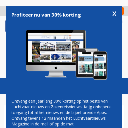
Overslaan
en
x
Digitaal Magazine
Registreer
Check in
naar
Profiteer nu van 30% korting
de
inhoud
gaan
Magazine
Podcasts
Vacatures
Toggl
naviga
Ontvang een jaar lang 30% korting op het beste van
Luchtvaartnieuws en Zakenreisnieuws. Krijg onbeperkt
toegang tot al het nieuws en de bijbehorende Apps.
MANGO BLIJFT AAN DE
Ontvang tevens 12 maanden het Luchtvaartnieuws
GROND ZOLANG ER GEEN
Magazine in de mail of op de mat.