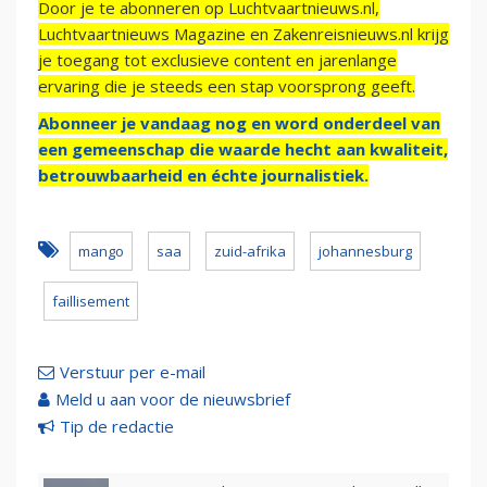
Door je te abonneren op Luchtvaartnieuws.nl,
Luchtvaartnieuws Magazine en Zakenreisnieuws.nl krijg
je toegang tot exclusieve content en jarenlange
ervaring die je steeds een stap voorsprong geeft.
Abonneer je vandaag nog en word onderdeel van
een gemeenschap die waarde hecht aan kwaliteit,
betrouwbaarheid en échte journalistiek.
mango
saa
zuid-afrika
johannesburg
faillisement
Verstuur per e-mail
Meld u aan voor de nieuwsbrief
Tip de redactie