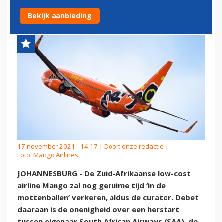
INVESTEERDER IS GEVONDEN
Bekijk aanbieding
17 november 2021 - 14:17 | Door:
onze redactie
|
Foto: Mango Airlines
JOHANNESBURG - De Zuid-Afrikaanse low-cost
airline Mango zal nog geruime tijd ‘in de
mottenballen’ verkeren, aldus de curator. Debet
daaraan is de onenigheid over een herstart
tussen eigenaar South African Airways (SAA), de