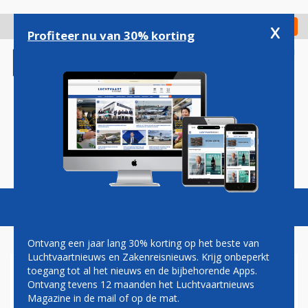
Overslaan
en
x
Digitaal Magazine
Registreer
Check in
naar
Profiteer nu van 30% korting
de
inhoud
gaan
Magazine
Podcasts
Vacatures
Toggl
naviga
Ontvang een jaar lang 30% korting op het beste van
Luchtvaartnieuws en Zakenreisnieuws. Krijg onbeperkt
toegang tot al het nieuws en de bijbehorende Apps.
ZUID-AFRIKA
Ontvang tevens 12 maanden het Luchtvaartnieuws
Magazine in de mail of op de mat.