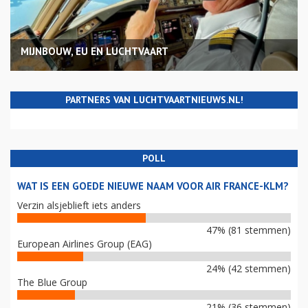
MIJNBOUW, EU EN LUCHTVAART
PARTNERS VAN LUCHTVAARTNIEUWS.NL!
POLL
WAT IS EEN GOEDE NIEUWE NAAM VOOR AIR FRANCE-KLM?
Verzin alsjeblieft iets anders
47% (81 stemmen)
European Airlines Group (EAG)
24% (42 stemmen)
The Blue Group
21% (36 stemmen)