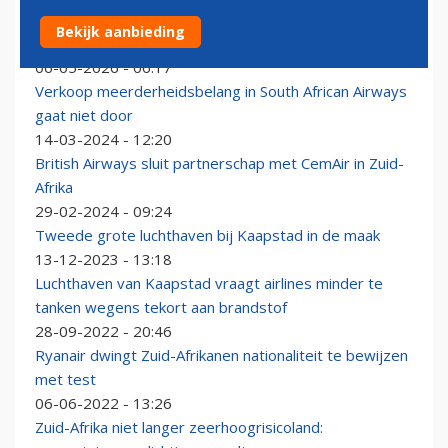
WHO zoekt passagiers vlucht Nederlandse
Bekijk aanbieding
hantaviruspatiënt
06-05-2026 - 06:17
Verkoop meerderheidsbelang in South African Airways
gaat niet door
14-03-2024 - 12:20
British Airways sluit partnerschap met CemAir in Zuid-
Afrika
29-02-2024 - 09:24
Tweede grote luchthaven bij Kaapstad in de maak
13-12-2023 - 13:18
Luchthaven van Kaapstad vraagt airlines minder te
tanken wegens tekort aan brandstof
28-09-2022 - 20:46
Ryanair dwingt Zuid-Afrikanen nationaliteit te bewijzen
met test
06-06-2022 - 13:26
Zuid-Afrika niet langer zeerhoogrisicoland: