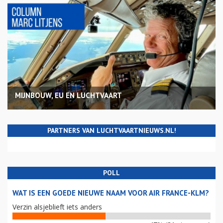
MIJNBOUW, EU EN LUCHTVAART
PARTNERS VAN LUCHTVAARTNIEUWS.NL!
POLL
WAT IS EEN GOEDE NIEUWE NAAM VOOR AIR FRANCE-KLM?
Verzin alsjeblieft iets anders