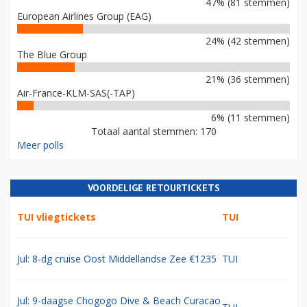
47% (81 stemmen)
European Airlines Group (EAG)
24% (42 stemmen)
The Blue Group
21% (36 stemmen)
Air-France-KLM-SAS(-TAP)
6% (11 stemmen)
Totaal aantal stemmen: 170
Meer polls
VOORDELIGE RETOURTICKETS
TUI vliegtickets
TUI
Jul: 8-dg cruise Oost Middellandse Zee €1235
TUI
Jul: 9-daagse Chogogo Dive & Beach Curacao