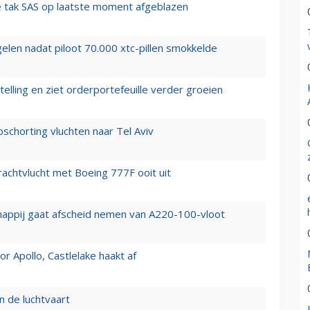
 tak SAS op laatste moment afgeblazen
elen nadat piloot 70.000 xtc-pillen smokkelde
elling en ziet orderportefeuille verder groeien
chorting vluchten naar Tel Aviv
vrachtvlucht met Boeing 777F ooit uit
happij gaat afscheid nemen van A220-100-vloot
 Apollo, Castlelake haakt af
n de luchtvaart