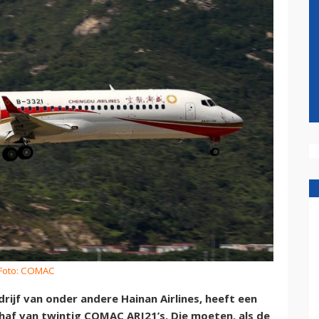
Foto: COMAC
f van onder andere Hainan Airlines, heeft een
haf van twintig COMAC ARJ21’s. Die moeten, als de