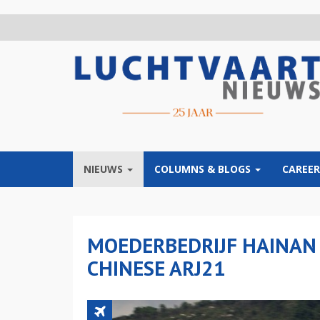
Overslaan
en
naar
de
inhoud
gaan
NIEUWS
COLUMNS & BLOGS
CAREER
MOEDERBEDRIJF HAINAN 
CHINESE ARJ21