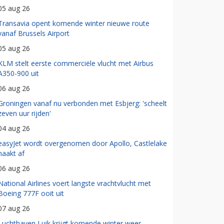
05 aug 26
Transavia opent komende winter nieuwe route
vanaf Brussels Airport
05 aug 26
KLM stelt eerste commerciële vlucht met Airbus
A350-900 uit
06 aug 26
Groningen vanaf nu verbonden met Esbjerg: 'scheelt
zeven uur rijden'
04 aug 26
easyJet wordt overgenomen door Apollo, Castlelake
haakt af
06 aug 26
National Airlines voert langste vrachtvlucht met
Boeing 777F ooit uit
07 aug 26
Luchthaven Luik krijgt komende winter weer