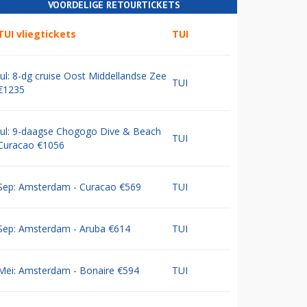
VOORDELIGE RETOURTICKETS
TUI vliegtickets
TUI
Jul: 8-dg cruise Oost Middellandse Zee
TUI
€1235
Jul: 9-daagse Chogogo Dive & Beach
TUI
Curacao €1056
Sep: Amsterdam - Curacao €569
TUI
Sep: Amsterdam - Aruba €614
TUI
Mei: Amsterdam - Bonaire €594
TUI