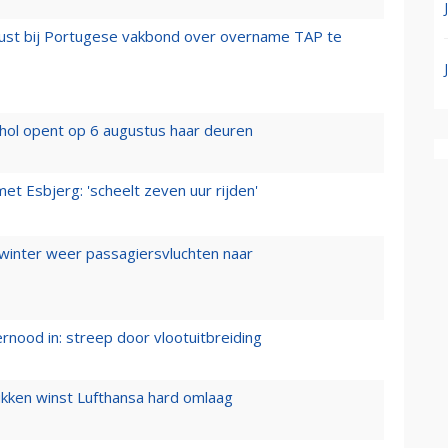
rust bij Portugese vakbond over overname TAP te
hol opent op 6 augustus haar deuren
t Esbjerg: 'scheelt zeven uur rijden'
 winter weer passagiersvluchten naar
ernood in: streep door vlootuitbreiding
ukken winst Lufthansa hard omlaag