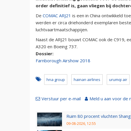
order definitief is, gaan vliegen bij docht
De
COMAC ARJ21
is een in China ontwikkeld to
werden er circa driehonderd exemplaren beste
luchtvaartmaatschappijen.
Naast de ARJ21 bouwt COMAC ook de C919, een
A320 en Boeing 737.
Dossier:
Farnborough Airshow 2018
hna group
hainan airlines
urumqi air
Verstuur per e-mail
Meld u aan voor de 
Ruim 80 procent vluchten Shang
09-08-2026, 12:55