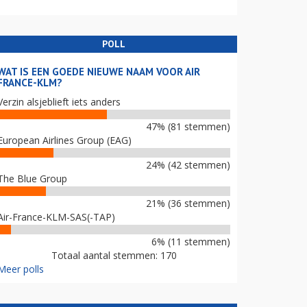
POLL
WAT IS EEN GOEDE NIEUWE NAAM VOOR AIR
FRANCE-KLM?
Verzin alsjeblieft iets anders
47% (81 stemmen)
European Airlines Group (EAG)
24% (42 stemmen)
The Blue Group
21% (36 stemmen)
Air-France-KLM-SAS(-TAP)
6% (11 stemmen)
Totaal aantal stemmen: 170
Meer polls