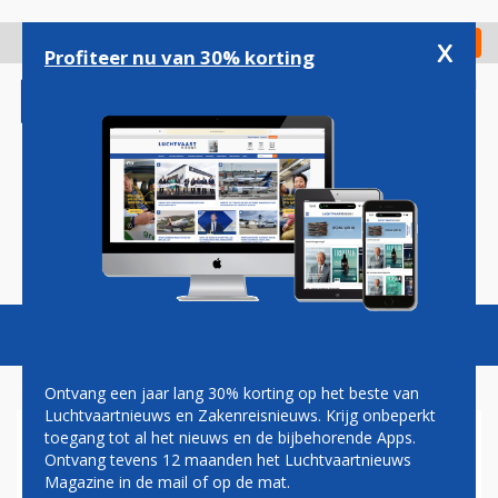
Overslaan
en
x
Digitaal Magazine
Registreer
Check in
naar
Profiteer nu van 30% korting
de
inhoud
gaan
Magazine
Podcasts
Vacatures
Toggl
naviga
Ontvang een jaar lang 30% korting op het beste van
Luchtvaartnieuws en Zakenreisnieuws. Krijg onbeperkt
toegang tot al het nieuws en de bijbehorende Apps.
NIEUW REGERINGSTOESTEL
Ontvang tevens 12 maanden het Luchtvaartnieuws
MAAKT TESTVLUCHT
Magazine in de mail of op de mat.