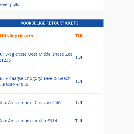
Meer polls
VOORDELIGE RETOURTICKETS
TUI vliegtickets
TUI
Jul: 8-dg cruise Oost Middellandse Zee
TUI
€1235
Jul: 9-daagse Chogogo Dive & Beach
TUI
Curacao €1056
Sep: Amsterdam - Curacao €569
TUI
Sep: Amsterdam - Aruba €614
TUI