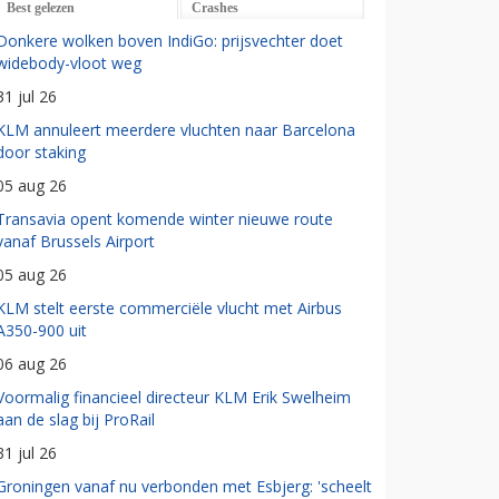
Best gelezen
Crashes
Donkere wolken boven IndiGo: prijsvechter doet
widebody-vloot weg
31 jul 26
KLM annuleert meerdere vluchten naar Barcelona
door staking
05 aug 26
Transavia opent komende winter nieuwe route
vanaf Brussels Airport
05 aug 26
KLM stelt eerste commerciële vlucht met Airbus
A350-900 uit
06 aug 26
Voormalig financieel directeur KLM Erik Swelheim
aan de slag bij ProRail
31 jul 26
Groningen vanaf nu verbonden met Esbjerg: 'scheelt