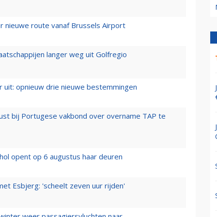
 nieuwe route vanaf Brussels Airport
aatschappijen langer weg uit Golfregio
er uit: opnieuw drie nieuwe bestemmingen
rust bij Portugese vakbond over overname TAP te
hol opent op 6 augustus haar deuren
t Esbjerg: 'scheelt zeven uur rijden'
 winter weer passagiersvluchten naar