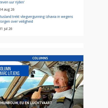
zeven uur rijden'
04 aug 26
Rusland trekt vliegvergunning Izhavia in wegens
zorgen over veiligheid
31 jul 26
COLUMNS
MIJNBOUW, EU EN LUCHTVAART