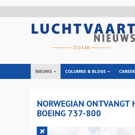
Overslaan
en
naar
de
inhoud
gaan
NIEUWS
COLUMNS & BLOGS
CAREER
NORWEGIAN ONTVANGT 
BOEING 737-800