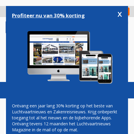
Overslaan
en
x
Digitaal Magazine
Registreer
Check in
naar
Profiteer nu van 30% korting
de
inhoud
gaan
Magazine
Podcasts
Vacatures
Toggl
naviga
Ontvang een jaar lang 30% korting op het beste van
Luchtvaartnieuws en Zakenreisnieuws. Krijg onbeperkt
toegang tot al het nieuws en de bijbehorende Apps.
NORWEGIAN VANAF PARIJS
Ontvang tevens 12 maanden het Luchtvaartnieuws
NON-STOP NAAR VERENIGDE
Magazine in de mail of op de mat.