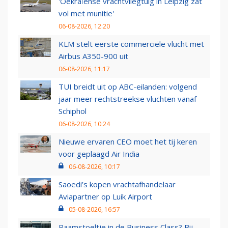
'Oekraïense vrachtvliegtuig in Leipzig zat
vol met munitie'
06-08-2026, 12:20
KLM stelt eerste commerciële vlucht met
Airbus A350-900 uit
06-08-2026, 11:17
TUI breidt uit op ABC-eilanden: volgend
jaar meer rechtstreekse vluchten vanaf
Schiphol
06-08-2026, 10:24
Nieuwe ervaren CEO moet het tij keren
voor geplaagd Air India
06-08-2026, 10:17
Saoedi’s kopen vrachtafhandelaar
Aviapartner op Luik Airport
05-08-2026, 16:57
Raamstoeltje in de Business Class? Bij