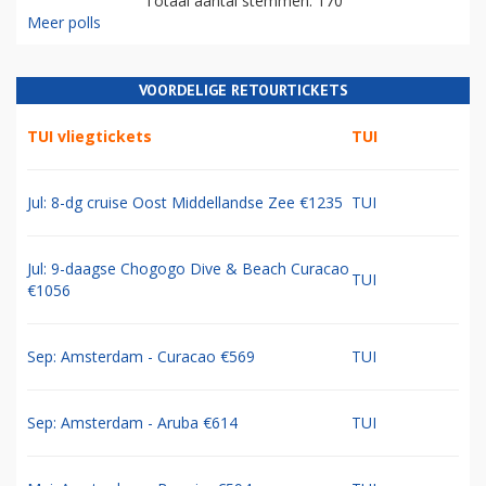
Totaal aantal stemmen: 170
Meer polls
VOORDELIGE RETOURTICKETS
TUI vliegtickets
TUI
Jul: 8-dg cruise Oost Middellandse Zee €1235
TUI
Jul: 9-daagse Chogogo Dive & Beach Curacao
TUI
€1056
Sep: Amsterdam - Curacao €569
TUI
Sep: Amsterdam - Aruba €614
TUI