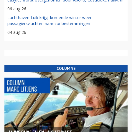
06 aug 26
Luchthaven Luik krijgt komende winter weer
passagiersvluchten naar zonbestemmingen
04 aug 26
COLUMNS