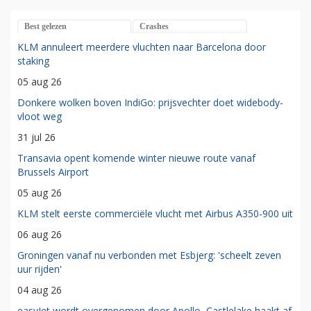
Best gelezen
Crashes
KLM annuleert meerdere vluchten naar Barcelona door
staking
05 aug 26
Donkere wolken boven IndiGo: prijsvechter doet widebody-
vloot weg
31 jul 26
Transavia opent komende winter nieuwe route vanaf
Brussels Airport
05 aug 26
KLM stelt eerste commerciële vlucht met Airbus A350-900 uit
06 aug 26
Groningen vanaf nu verbonden met Esbjerg: 'scheelt zeven
uur rijden'
04 aug 26
easyJet wordt overgenomen door Apollo, Castlelake haakt af