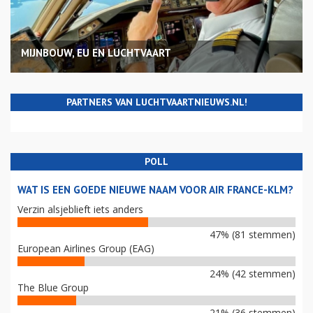
MIJNBOUW, EU EN LUCHTVAART
PARTNERS VAN LUCHTVAARTNIEUWS.NL!
POLL
WAT IS EEN GOEDE NIEUWE NAAM VOOR AIR FRANCE-KLM?
Verzin alsjeblieft iets anders
47% (81 stemmen)
European Airlines Group (EAG)
24% (42 stemmen)
The Blue Group
21% (36 stemmen)