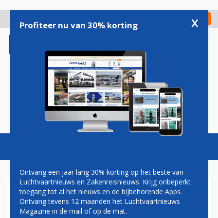
Overslaan
en
x
Digitaal Magazine
Registreer
Check in
naar
Profiteer nu van 30% korting
de
inhoud
gaan
Magazine
Podcasts
Vacatures
Toggl
naviga
Ontvang een jaar lang 30% korting op het beste van
Luchtvaartnieuws en Zakenreisnieuws. Krijg onbeperkt
toegang tot al het nieuws en de bijbehorende Apps.
OORLOG, ECONOMIE EN SARS
Ontvang tevens 12 maanden het Luchtvaartnieuws
SPELEN KLM PARTEN
Magazine in de mail of op de mat.