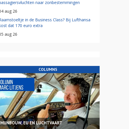
passagiersvluchten naar zonbestemmingen
04 aug 26
Raamstoeltje in de Business Class? Bij Lufthansa
kost dat 170 euro extra
05 aug 26
COLUMNS
MIJNBOUW, EU EN LUCHTVAART