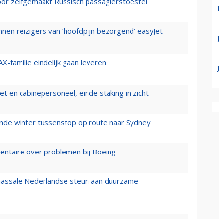
voor zelfgemaakt Russisch passagierstoestel
nen reizigers van ‘hoofdpijn bezorgend’ easyJet
X-familie eindelijk gaan leveren
t en cabinepersoneel, einde staking in zicht
mende winter tussenstop op route naar Sydney
mentaire over problemen bij Boeing
 massale Nederlandse steun aan duurzame