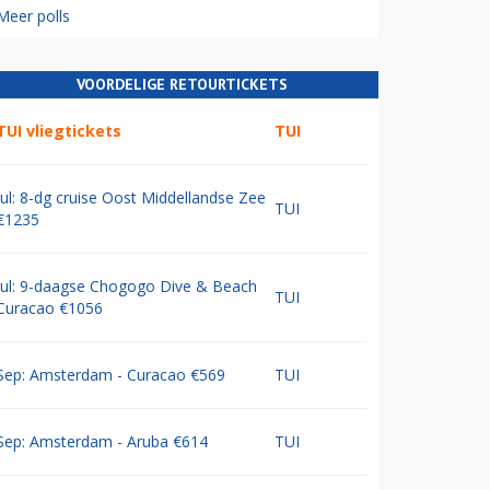
Meer polls
VOORDELIGE RETOURTICKETS
TUI vliegtickets
TUI
Jul: 8-dg cruise Oost Middellandse Zee
TUI
€1235
Jul: 9-daagse Chogogo Dive & Beach
TUI
Curacao €1056
Sep: Amsterdam - Curacao €569
TUI
Sep: Amsterdam - Aruba €614
TUI