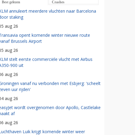
Best gelezen
Crashes
KLM annuleert meerdere vluchten naar Barcelona
door staking
05 aug 26
Transavia opent komende winter nieuwe route
vanaf Brussels Airport
05 aug 26
KLM stelt eerste commerciële vlucht met Airbus
A350-900 uit
06 aug 26
Groningen vanaf nu verbonden met Esbjerg: 'scheelt
zeven uur rijden'
04 aug 26
easyJet wordt overgenomen door Apollo, Castlelake
haakt af
06 aug 26
Luchthaven Luik krijgt komende winter weer