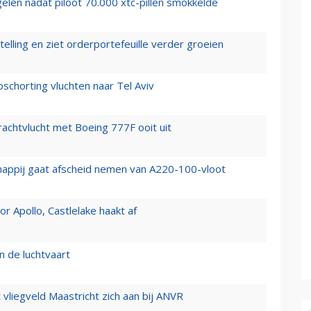
elen nadat piloot 70.000 xtc-pillen smokkelde
elling en ziet orderportefeuille verder groeien
chorting vluchten naar Tel Aviv
vrachtvlucht met Boeing 777F ooit uit
happij gaat afscheid nemen van A220-100-vloot
 Apollo, Castlelake haakt af
n de luchtvaart
t vliegveld Maastricht zich aan bij ANVR