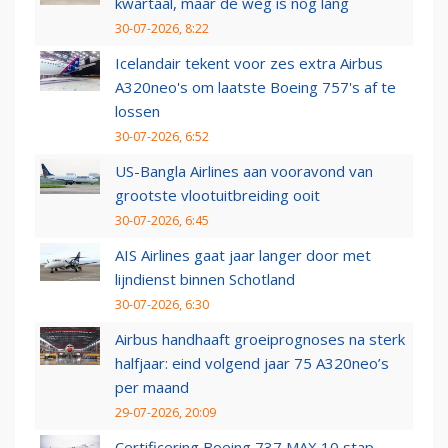
kwartaal, maar de weg is nog lang
30-07-2026, 8:22
Icelandair tekent voor zes extra Airbus
A320neo's om laatste Boeing 757's af te
lossen
30-07-2026, 6:52
US-Bangla Airlines aan vooravond van
grootste vlootuitbreiding ooit
30-07-2026, 6:45
AIS Airlines gaat jaar langer door met
lijndienst binnen Schotland
30-07-2026, 6:30
Airbus handhaaft groeiprognoses na sterk
halfjaar: eind volgend jaar 75 A320neo’s
per maand
29-07-2026, 20:09
Certificering Boeing 737 MAX 10 stap