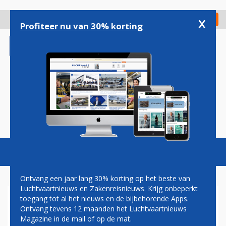
Overslaan
en
x
Digitaal Magazine
Registreer
Check in
naar
Profiteer nu van 30% korting
de
inhoud
gaan
Magazine
Podcasts
Vacatures
Toggl
naviga
Ontvang een jaar lang 30% korting op het beste van
Luchtvaartnieuws en Zakenreisnieuws. Krijg onbeperkt
toegang tot al het nieuws en de bijbehorende Apps.
PEGASUS AIRLINES OPENT
Ontvang tevens 12 maanden het Luchtvaartnieuws
LIJNDIENST TUSSEN
Magazine in de mail of op de mat.