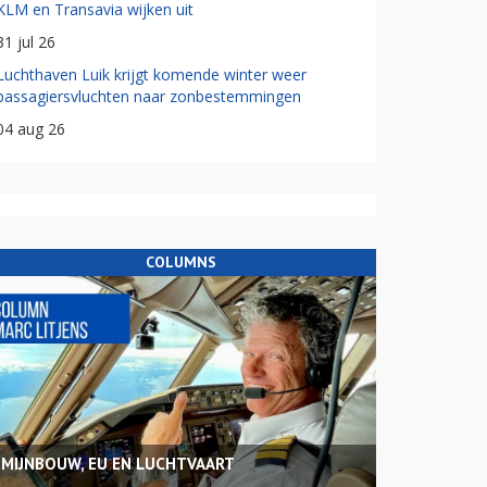
KLM en Transavia wijken uit
31 jul 26
Luchthaven Luik krijgt komende winter weer
passagiersvluchten naar zonbestemmingen
04 aug 26
COLUMNS
MIJNBOUW, EU EN LUCHTVAART