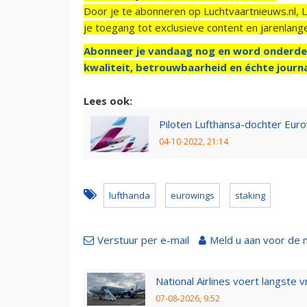
Door je te abonneren op Luchtvaartnieuws.nl, 
je toegang tot exclusieve content en jarenlang
Abonneer je vandaag nog en word onderde
kwaliteit, betrouwbaarheid en échte journa
Lees ook:
Piloten Lufthansa-dochter Eur
04-10-2022, 21:14
lufthanda
eurowings
staking
Verstuur per e-mail
Meld u aan voor de 
National Airlines voert langste 
07-08-2026, 9:52