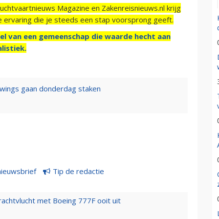
Luchtvaartnieuws Magazine en Zakenreisnieuws.nl krijg
e ervaring die je steeds een stap voorsprong geeft.
el van een gemeenschap die waarde hecht aan
listiek.
owings gaan donderdag staken
nieuwsbrief
Tip de redactie
vrachtvlucht met Boeing 777F ooit uit