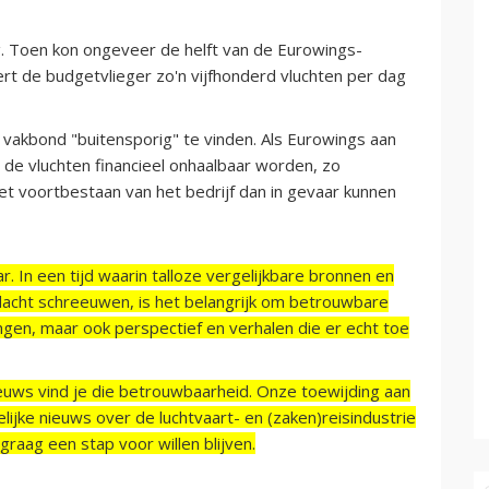
g. Toen kon ongeveer de helft van de Eurowings-
rt de budgetvlieger zo'n vijfhonderd vluchten per dag
 vakbond "buitensporig" te vinden. Als Eurowings aan
de vluchten financieel onhaalbaar worden, zo
t voortbestaan van het bedrijf dan in gevaar kunnen
r. In een tijd waarin talloze vergelijkbare bronnen en
acht schreeuwen, is het belangrijk om betrouwbare
ngen, maar ook perspectief en verhalen die er echt toe
ieuws vind je die betrouwbaarheid. Onze toewijding aan
ijke nieuws over de luchtvaart- en (zaken)reisindustrie
raag een stap voor willen blijven.