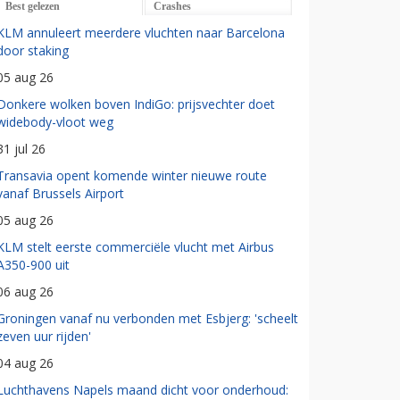
Best gelezen
Crashes
KLM annuleert meerdere vluchten naar Barcelona
door staking
05 aug 26
Donkere wolken boven IndiGo: prijsvechter doet
widebody-vloot weg
31 jul 26
Transavia opent komende winter nieuwe route
vanaf Brussels Airport
05 aug 26
KLM stelt eerste commerciële vlucht met Airbus
A350-900 uit
06 aug 26
Groningen vanaf nu verbonden met Esbjerg: 'scheelt
zeven uur rijden'
04 aug 26
Luchthavens Napels maand dicht voor onderhoud: