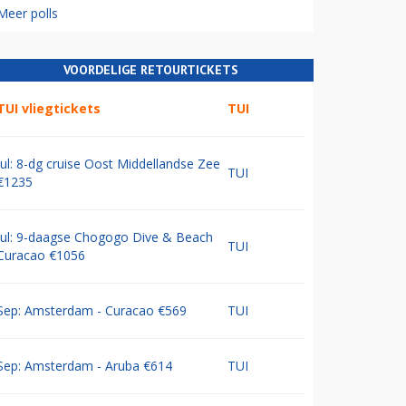
Meer polls
VOORDELIGE RETOURTICKETS
TUI vliegtickets
TUI
Jul: 8-dg cruise Oost Middellandse Zee
TUI
€1235
Jul: 9-daagse Chogogo Dive & Beach
TUI
Curacao €1056
Sep: Amsterdam - Curacao €569
TUI
Sep: Amsterdam - Aruba €614
TUI