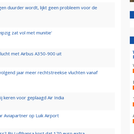
iegen duurder wordt, lijkt geen probleem voor de
ipzig zat vol met munitie'
lucht met Airbus A350-900 uit
 volgend jaar meer rechtstreekse vluchten vanaf
j keren voor geplaagd Air India
r Aviapartner op Luik Airport
ss? Bij Lufthansa kost dat 170 euro extra