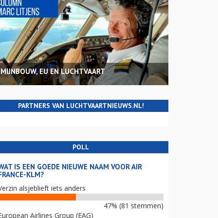
MIJNBOUW, EU EN LUCHTVAART
PARTNERS VAN LUCHTVAARTNIEUWS.NL!
POLL
WAT IS EEN GOEDE NIEUWE NAAM VOOR AIR
FRANCE-KLM?
Verzin alsjeblieft iets anders
47% (81 stemmen)
European Airlines Group (EAG)