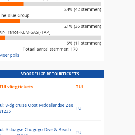
24% (42 stemmen)
The Blue Group
21% (36 stemmen)
Air-France-KLM-SAS(-TAP)
6% (11 stemmen)
Totaal aantal stemmen: 170
Meer polls
VOORDELIGE RETOURTICKETS
TUI vliegtickets
TUI
Jul: 8-dg cruise Oost Middellandse Zee
TUI
€1235
Jul: 9-daagse Chogogo Dive & Beach
TUI