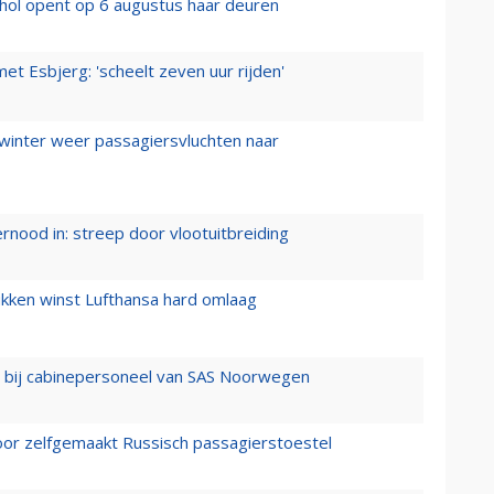
hol opent op 6 augustus haar deuren
t Esbjerg: 'scheelt zeven uur rijden'
 winter weer passagiersvluchten naar
ernood in: streep door vlootuitbreiding
ukken winst Lufthansa hard omlaag
 bij cabinepersoneel van SAS Noorwegen
voor zelfgemaakt Russisch passagierstoestel