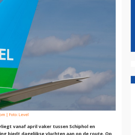
kom
| Foto: Level
liegt vanaf april vaker tussen Schiphol en
ng biedt dagelijkse vluchten aan op de route. Op