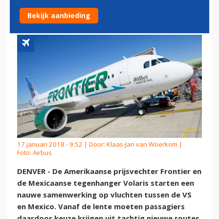
BUDGETALLIANTIE
Bekijk aanbieding
17 januari 2018 - 9:52 | Door:
Klaas-Jan van Woerkom
|
Foto: Airbus
DENVER - De Amerikaanse prijsvechter Frontier en
de Mexicaanse tegenhanger Volaris starten een
nauwe samenwerking op vluchten tussen de VS
en Mexico. Vanaf de lente moeten passagiers
daardoor keuze krijgen uit tachtig nieuwe routes.