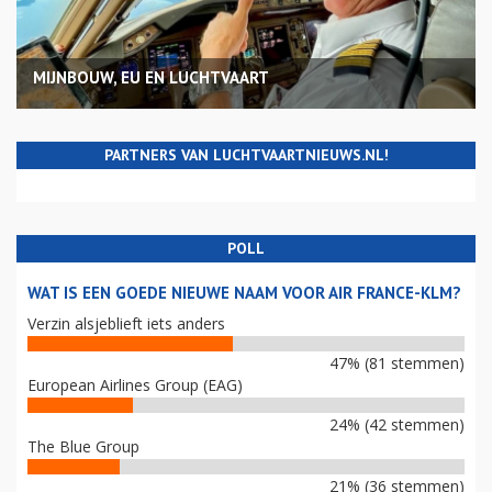
MIJNBOUW, EU EN LUCHTVAART
PARTNERS VAN LUCHTVAARTNIEUWS.NL!
POLL
WAT IS EEN GOEDE NIEUWE NAAM VOOR AIR FRANCE-KLM?
Verzin alsjeblieft iets anders
47% (81 stemmen)
European Airlines Group (EAG)
24% (42 stemmen)
The Blue Group
21% (36 stemmen)