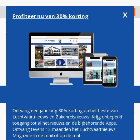
Overslaan
en
x
Digitaal Magazine
Registreer
Check in
naar
Profiteer nu van 30% korting
de
inhoud
gaan
Magazine
Podcasts
Vacatures
Toggl
naviga
Ontvang een jaar lang 30% korting op het beste van
Luchtvaartnieuws en Zakenreisnieuws. Krijg onbeperkt
toegang tot al het nieuws en de bijbehorende Apps.
PRIJSVECHTERS FRONTIER EN
Ontvang tevens 12 maanden het Luchtvaartnieuws
VOLARIS SMEDEN
Magazine in de mail of op de mat.